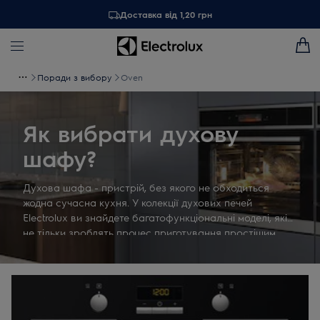
Доставка від 1,20 грн
Поради з вибору
Oven
Як вибрати духову
шафу?
Духова шафа - пристрій, без якого не обходиться
жодна сучасна кухня. У колекції духових печей
Electrolux ви знайдете багатофункціональні моделі, які
не тільки зроблять процес приготування простішим,
але і покращать смак ваших улюблених страв. Як
вибрати духовку? Дотримуйтесь наших порад, щоб
знати, на які параметри варто звертати увагу в першу
чергу.