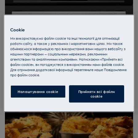
Cookie
Ми використовуємо файли cookie та інші технології для оптимізації
роботи сайту, а також у рекламних і маркетингових цілях. Ми також
обмінюємося інформацією про використання вами нашого вебсайту з
нашими партнерами — соціальними мережами, рекламними
Визначтеся з розміром
агентствами та аналітичними компаніями. Натискаючи «Прийняти всі
файли cookie», ви погоджуєтеся з використанням нами файлів cookie.
Габарити духових шаф можуть бути різними, тому у виборі
Для отримання додаткової інформації перегляньте наше Пoвідомлення
орієнтуйтеся на кількість вільного простору у вас на кухні.
прo файли cookie.
У лінійці духових шаф бренду ви знайдете як
повногабаритні, так і компактні прист
Повногабаритні духовки
шириною 60 сантиметрів -
Налаштування cookie
Прийняти всі файли
сookie
стандарт, який ідеально вписується в кухню будь-яких
розмірів. Але всередині вас чекає на 25% більше
простору, ніж у стандартних моделей, доступних на
ринку. Обсяг духової камери - 74 літри, 9 рівнів
розташування дек - все це дозволяє вам готувати
більше страв за один раз.
Компактні духовки
- оптимальне рішення при