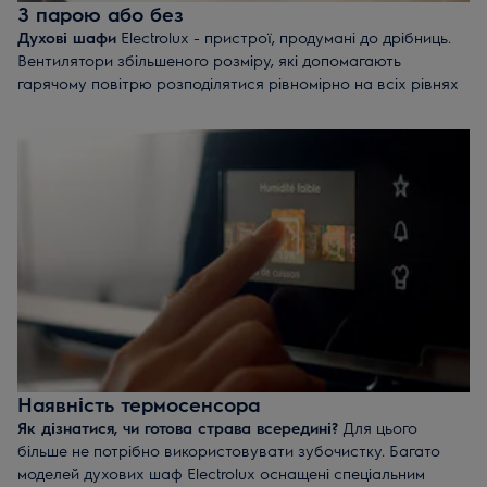
З парою або без
Духові шафи
Electrolux - пристрої, продумані до дрібниць.
Вентилятори збільшеного розміру, які допомагають
гарячому повітрю розподілятися рівномірно на всіх рівнях
одночасно. Кілька рівнів розташування листів, завдяки яким
ви економите час і електроенергію, запікаючи кілька страв
одночасно. Але якщо хочете вивести свою кулінарну
майстерність на принципово новий рівень, зверніть увагу
на духовки з функцією пари.
У поєднанні з традиційним нагрівом, пара створює
оптимальні умови температури і вологості для того, щоб
кожна страва була досконалою. Випічка виходить більш
пишною і пористою, а м'ясо таким, що тане в роті.
Наявність термосенсора
Як дізнатися, чи готова страва всередині?
Для цього
більше не потрібно використовувати зубочистку. Багато
моделей духових шаф Electrolux оснащені спеціальним