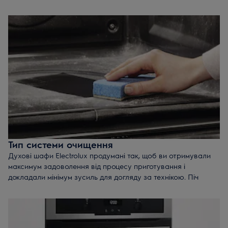
пристроєм - термодатчиком, який допомагає точно
визначити ступінь готовності страви всередині.
Все, що потрібно зробити
- занурити голку приладу в
продукт, що запікається, і встановити бажану температуру.
Щойно страва всередині досягне встановленої
температури, датчик подасть звуковий сигнал або
відключить духовку. Цей інструмент професійних кухарів
допоможе вам готувати страви, які не поступляться за
смаком тим, що подають в ресторані.
Тип системи очищення
Духові шафи Electrolux продумані так, щоб ви отримували
максимум задоволення від процесу приготування і
докладали мінімум зусиль для догляду за технікою. Піч
оснащена системою самоочищення, тип якої залежить від
моделі.
Очищення парою
. Духові шафи з функцією пари
завжди будуть виблискувати чистотою. Просто