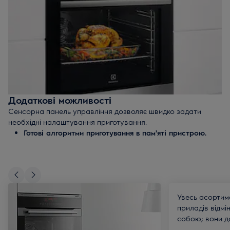
активуйте відповідний режим, потім - приберіть залишки
забруднень кухонною серветкою.
Каталітична система самоочищення
. Емалеві стінки
духовки з каталітичним покриттям вже при 220°С
починають окислювати жир і забруднення. Все, що
залишається зробити вам - протерти духовку після
використання.
Піролітична система самоочищення
. Духовка
розігрівається до екстремально високої температури -
Додаткові можливості
500°C, при яких абсолютно всі забруднення
перетворюються на попіл і вологу, які можна прибрати
Сенсорна панель управління дозволяє швидко задати
кухонною серветкою.
необхідні налаштування приготування.
Готові алгоритми приготування в пам'яті пристрою.
Виберіть страву в меню, і духова шафа сама
встановить потрібну температуру і час запікання.
Конвекція
. Вентилятор збільшеного розміру
забезпечить рівномірний розподіл гарячого повітря на
всіх рівнях одночасно. Ви можете готувати відразу
Увесь асортим
кілька страв і бути впевненими в бездоганному
приладів відмі
результаті.
собою; вони д
відкрити секр