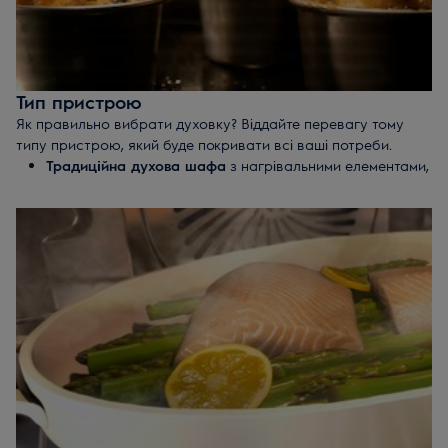
обмеженому просторі кухні. Пристрій надає
повноцінний набір функцій, включаючи приготування
на пару, але при цьому займає набагато менше місця
на кухні.
Тип пристрою
Як правильно вибрати духовку? Віддайте перевагу тому
типу пристрою, який буде покривати всі ваші потреби.
Традиційна духова шафа
з нагрівальними елементами,
розташованими вгорі і внизу камери. Такий пристрій -
оптимальний варіант, якщо запікаєте нечасто і готуєте
прості страви.
Комбіновані духові шафи
- пристрої, які поєднують в
собі функції духовки і мікрохвильовки. Хороший вибір
при обмеженому просторі на кухні.
Багатофункціональні духовки
з функцією пари.
Оснащені конвекцією, додатковими пристроями
(термодатчиками), функціями грилю і розморожування.