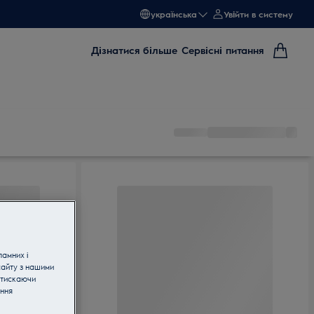
українська
Увійти в систему
Дізнатися більше
Сервісні питання
ламних і
сайту з нашими
атискаючи
ання