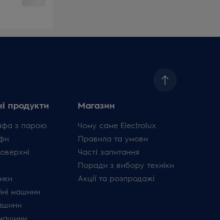
і продукти
Магазин
афа з парою
Чому саме Electrolux
фи
Правила та умови
поверхні
Часті запитання
Поради з вибору техніки
ики
Акції та розпродажі
ні машини
ашини
машини