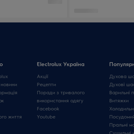
ю
Electrolux Україна
Популярн
olux
Акції
Духова ш
 новини
Рецепти
Духові ша
ормація
Поради з тривалого
Варильні 
ок
використання одягу
Витяжки
Facebook
Холодильн
ого життя
Youtube
Посудомий
Пральні м
Сушильні 