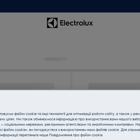
овуємо файли cookie та інші технології для оптимізації роботи сайту, а також у рек
вих цілях. Ми також обмінюємося інформацією про використання вами нашого веб
 — соціальними мережами, рекламними агентствами та аналітичними компаніями. Н
сі файли cookie», ви погоджуєтеся з використанням нами файлів cookie. Для отрим
інформації перегляньте наше Пoвідомлення прo файли cookie.