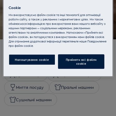
посудомийних машин
Cookie
Дізнатися більше
Ми використовуємо файли cookie та інші технології для оптимізації
роботи сайту, а також у рекламних і маркетингових цілях. Ми також
обмінюємося інформацією про використання вами нашого вебсайту з
нашими партнерами — соціальними мережами, рекламними
агентствами та аналітичними компаніями. Натискаючи «Прийняти всі
файли cookie», ви погоджуєтеся з використанням нами файлів cookie.
Для отримання додаткової інформації перегляньте наше Пoвідомлення
прo файли cookie.
Купувати за категоріями
Налаштування cookie
Прийняти всі файли
сookie
Духові шафи
Варильні поверхні
Миття посуду
Пральні машини
Сушильні машини