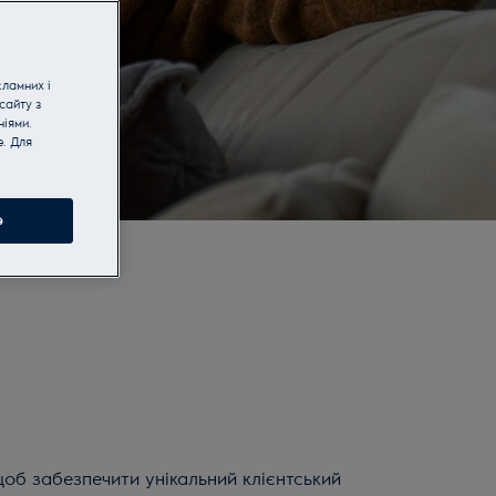
кламних і
сайту з
іями.
e. Для
e
об забезпечити унікальний клієнтський