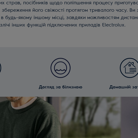
их страв, посібників щодо поліпшення процесу приготув
я збереження його свіжості протягом тривалого часу. Ви
і в будь-якому іншому місці, завдяки можливостям диста
лічі інших функцій підключених приладів Electrolux.
Догляд за білизною
Домашній за