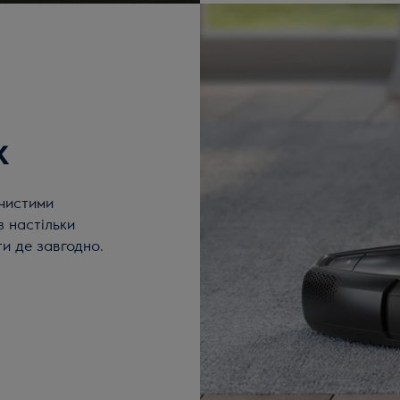
к
 чистими
з настільки
и де завгодно.