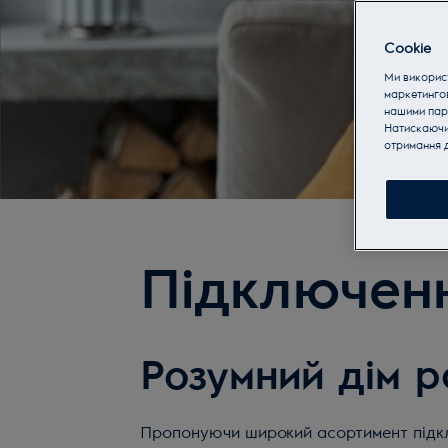
Cookie
Ми використ
маркетинго
нашими пар
Натискаючи 
отримання д
Підключен
Розумний дім ра
Пропонуючи широкий асортимент підклю