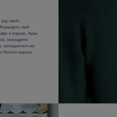
 від своїх
 Розширте свої
афи з парою. Крім
ої, знаходити
ю, залишатися на
та багато іншого.