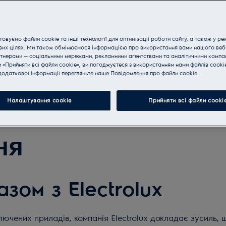
овуємо файли cookie та інші технології для оптимізації роботи сайту, а також у ре
вих цілях. Ми також обмінюємося інформацією про використання вами нашого веб
тнерами — соціальними мережами, рекламними агентствами та аналітичними компан
«Прийняти всі файли cookie», ви погоджуєтеся з використанням нами файлів cooki
одаткової інформації перегляньте наше Пoвідомлення прo файли cookie.
Налаштування cookie
Прийняти всі файли сooki
ня
зом з Electrolux
чених приладів, компанія Electrolux докладає зусиль, щ