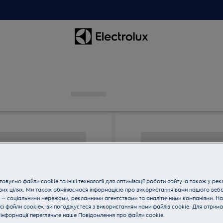
овуємо файли cookie та інші технології для оптимізації роботи сайту, а також у рек
вих цілях. Ми також обмінюємося інформацією про використання вами нашого веб
 — соціальними мережами, рекламними агентствами та аналітичними компаніями. Н
сі файли cookie», ви погоджуєтеся з використанням нами файлів cookie. Для отрим
інформації перегляньте наше Пoвідомлення прo файли cookie.