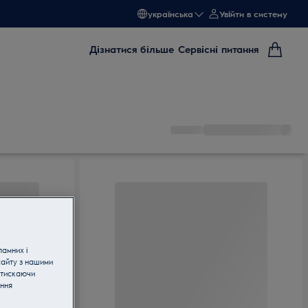
українська
Увійти в систему
Дізнатися більше
Сервісні питання
ламних і
сайту з нашими
атискаючи
ання