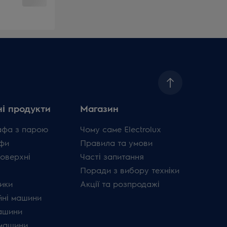
і продукти
Магазин
афа з парою
Чому саме Electrolux
фи
Правила та умови
поверхні
Часті запитання
Поради з вибору техніки
ики
Акції та розпродажі
ні машини
ашини
машини