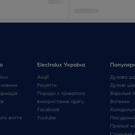
ю
Electrolux Україна
Популярн
olux
Акції
Духова ш
 новини
Рецепти
Духові ша
ормація
Поради з тривалого
Варильні 
ок
використання одягу
Витяжки
Facebook
Холодильн
ого життя
Youtube
Посудомий
Пральні м
Сушильні 