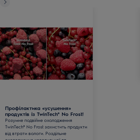
Профілактика «усушення»
продуктів із TwinTech® No Frost!
Розумне подвійне охолодження
TwinTech® No Frost захистить продукти
від втрати вологи. Роздільне
охолодження холодильної та