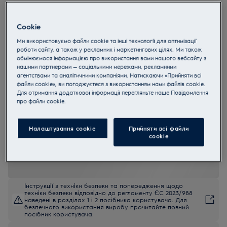
LNS9TD19S
No-Frost Вбудовуваний
Cookie
холодильник з морозильною
Ми використовуємо файли cookie та інші технології для оптимізації
роботи сайту, а також у рекламних і маркетингових цілях. Ми також
камерою 188.4 см
обмінюємося інформацією про використання вами нашого вебсайту з
нашими партнерами — соціальними мережами, рекламними
4.9 (63)
агентствами та аналітичними компаніями. Натискаючи «Прийняти всі
файли cookie», ви погоджуєтеся з використанням нами файлів cookie.
EU керівництво
Для отримання додаткової інформації перегляньте наше Пoвідомлення
Переваги
прo файли cookie.
Холодильник-морозильник 600 TwinTech® No Frost зберігає
соковитість вашої їжі.
TwinTech® з No Frost - ідеальна зволоженість без необхідності
Налаштування cookie
Прийняти всі файли
розморожування.
сookie
MultiSpace — розумне рішення для будь-яких потреб.
Інструкції з техніки безпеки та попередження щодо
техніки безпеки відповідно до регламенту ЄС 2023/988
наведені в розділах 1 і 2 посібника користувача. Для
безпечного використання виробу прочитайте повний
посібник користувача.