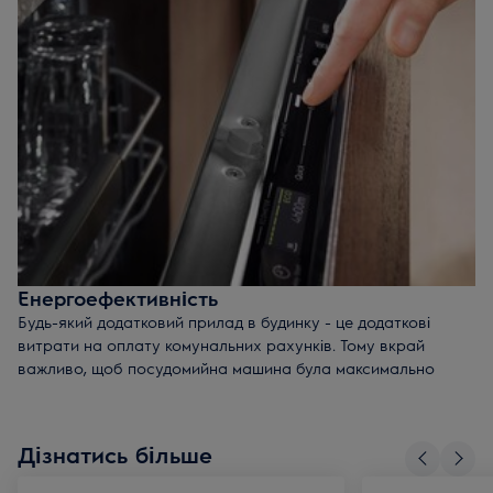
неймовірних 37 дБ. Такого рівня шуму конструкторам
вдалося досягти завдяки комбінації спеціальної системи
шумоізоляції і особливої конструкції корпусу. Тиху роботу
також забезпечує унікальний насос на базі інверторного
двигуна.
Енергоефективність
Будь-який додатковий прилад в будинку - це додаткові
витрати на оплату комунальних рахунків. Тому вкрай
важливо, щоб посудомийна машина була максимально
енергоефективною. Electrolux створив техніку, яка працює
ефективно, а ресурси при цьому витрачає раціонально.
Автоматичний підбір
оптимальної тривалості циклу і
Дізнатись більше
температури.
Режим AutoFlex
, який скорочує витрату води залежно