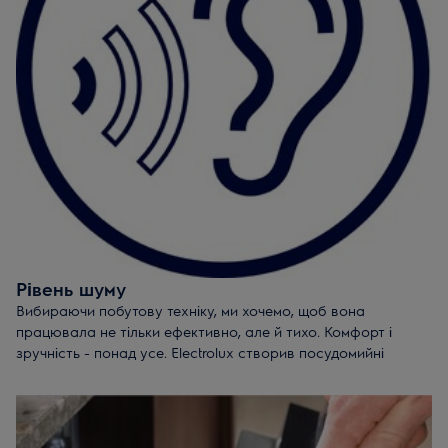
ефективне миття посуду на всіх рівнях посудомийної
машини.
Intensive 70°
- інтенсивна програма, яка ефективно
впорається навіть із найбільш забрудненим посудом.
Рівень шуму
Вибираючи побутову техніку, ми хочемо, щоб вона
працювала не тільки ефективно, але й тихо. Комфорт і
зручність - понад усе. Electrolux створив посудомийні
машини, які працюють так тихо, що ви їх навіть не почуєте.
Преміальні моделі техніки створюють рівень шуму, нижчий,
ніж при звичайній тихій розмові. Лише 39 дБ. Режим SilentPlus
дає змогу знизити рівень шуму в процесі роботи до