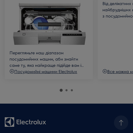
Від делікатних
від рівня забруднення посуду.
найбрудніших к
FlexiWash
- режим, який дозволяє мити одночасно
з посудомийно
крихкий і сильно забруднений посуд. Одне
можна мити все
завантаження – оптимально економна витрата води і
електроенергії.
Перегляньте наш діапазон
посудомийних машин, аби знайти
саме ту, яка найкраще підійде вам і
вашій кухні.
Посудомийні машини Electrolux
Все можна ми