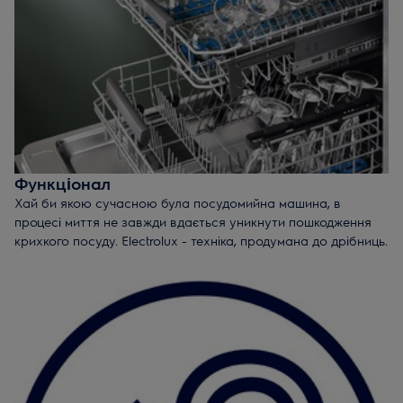
розрахована на 9 комплектів посуду.
Компактна техніка
- економить місце, ресурси,
розрахована на 6 комплектів посуду. Оптимальне
рішення для невеликої сім'ї.
Функціонал
Хай би якою сучасною була посудомийна машина, в
процесі миття не завжди вдається уникнути пошкодження
крихкого посуду. Electrolux - техніка, продумана до дрібниць.
Комбінація спеціальних програм і унікальних тримачів для
келихів - формула дбайливого догляду навіть за найбільш
крихким посудом.
Унікальні гумові тримачі
для келихів SoftGrip і
спеціальна програма для скла GlassCare 45° -
комбінація, яка забезпечить максимально дбайливий
догляд за крихким посудом.
5-рівнева система
розбризкування гарантує