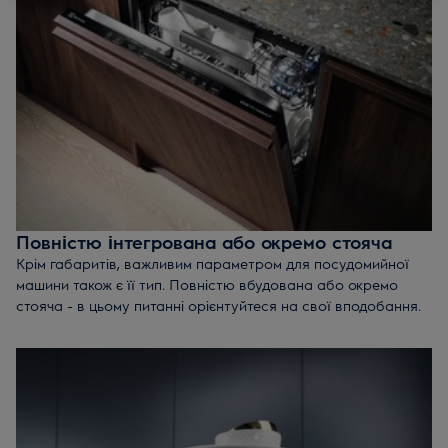
у великій родині.
Вузька посудомийна машина
- 45-60 сантиметрів
завширшки - оптимальне рішення у співвідношенні
якісний результат-економія простору
Компактна посудомийка
- до 45 сантиметрів у ширину
- техніка, яка органічно впишеться навіть в найменшу
кухню.
Повністю інтегрована або окремо стояча
Крім габаритів, важливим параметром для посудомийної
машини також є її тип. Повністю вбудована або окремо
стояча - в цьому питанні орієнтуйтеся на свої вподобання.
Вбудована техніка
ідеально впишеться в будь-який,
навіть найбільш лаконічний інтер'єр кухні. Ще одна
перевага - тиха робота. Інтегровані посудомийки
Electrolux створюють неймовірно низький рівень шуму -
лише 49 дБ.
Автономна техніка
- функціональний пристрій із