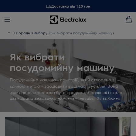
Доставка від 1,20 грн
Поради з вибору
Як вибрати посудомийну машину?
Як вибрати
посудомийну машину
Посудомийна машина - пристрій, який створено з
єдиною метою - заощадити ваш час і зусилля. Вона
вже давно перестала бути предметом розкоші і стала
незамінним елементом побутової техніки. Як вибрати
посудомийну машину, яка задовольнить всі ваші
потреби? Дотримуйтесь наших порад.