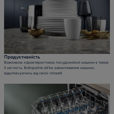
лаконічним дизайном, який оцінять навіть найбільш
вибагливі естети. Така посудомийна машина вдало
доповнить інтер'єр будь-якої кухні.
Продуктивність
Важливою характеристикою посудомийної машини є також
її місткість. Вибирайте об’єм завантаження машини,
відштовхуючись від своїх потреб.
Повногабаритна посудомийна машина
на 12-15
комплектів посуду. Інженери Electrolux створили
особливу конструкцію, яка дозволила розширити
місткість машини на 25%, зберігши при цьому
стандартні габарити пристрою.
Вузька посудомийна машина
- техніка, яка займає
мінімум простору на вашій кухні, але при цьому