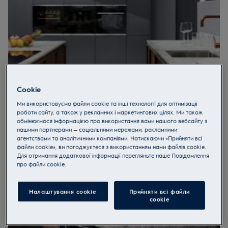
Cookie
Ми використовуємо файли cookie та інші технології для оптимізації
роботи сайту, а також у рекламних і маркетингових цілях. Ми також
обмінюємося інформацією про використання вами нашого вебсайту з
нашими партнерами — соціальними мережами, рекламними
Габарити
агентствами та аналітичними компаніями. Натискаючи «Прийняти всі
Вибираючи посудомийну машину, перш за все необхідно
файли cookie», ви погоджуєтеся з використанням нами файлів cookie.
визначитися з її габаритами. Вона повинна ідеально
Для отримання додаткової інформації перегляньте наше Пoвідомлення
інтегруватися у відведений для неї простір кухні. Також
прo файли cookie.
перевірте можливість підключення до каналізації і
водопроводу.
Налаштування cookie
Прийняти всі файли
Стандартна посудомийка
з максимальним
сookie
завантаженням шириною 60 і більше сантиметрів. Такий
пристрій забезпечить першокласний догляд за посудом