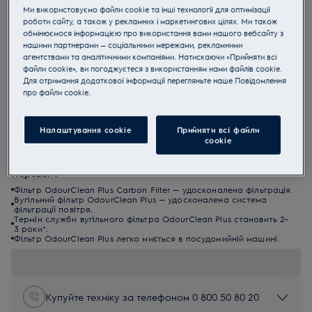
Ми використовуємо файли cookie та інші технології для оптимізації
роботи сайту, а також у рекламних і маркетингових цілях. Ми також
обмінюємося інформацією про використання вами нашого вебсайту з
нашими партнерами — соціальними мережами, рекламними
агентствами та аналітичними компаніями. Натискаючи «Прийняти всі
файли cookie», ви погоджуєтеся з використанням нами файлів cookie.
Для отримання додаткової інформації перегляньте наше Пoвідомлення
прo файли cookie.
ECFBLL01
Вугільний фільтр OdourClean Plus
Налаштування cookie
Прийняти всі файли
сookie
0 (0)
Переваги
Фільтр OdourClean Plus Carbon Filter — удосконалена фільтрація.
Вугільний фільтр OdourClean Plus — удосконалена система
фільтрації повітря.
Термін служби вугільного фільтра OdourClean Plus становить 2–
3 роки*.
Фільтр OdourClean Plus легко миється в посудомийній машині.
Купуйте техніку за телефоном 0 800 50 80 20