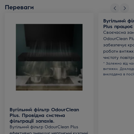
Переваги
Вугільний ф
Plus працює 
Своєчасна замі
OdourClean Plu
забезпечує кр
роботи витяжки
чистоту повітря
* Залежно від ч
витяжки. Доклад
викладена в пос
Вугільний фільтр OdourClean
Plus. Провідна система
фільтрації запахів.
Вугільний фільтр OdourClean Plus
ефективно зменшує неприємні кухонні