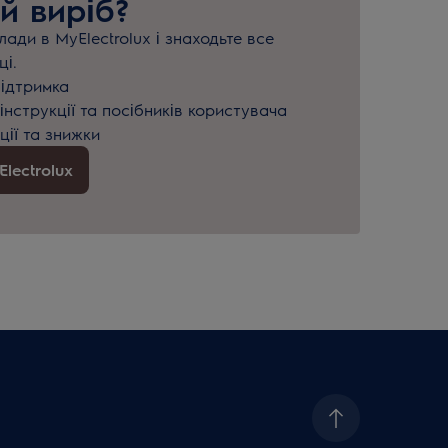
й виріб?
ади в MyElectrolux і знаходьте все
ці.
підтримка
інструкції та посібників користувача
ції та знижки
lectrolux