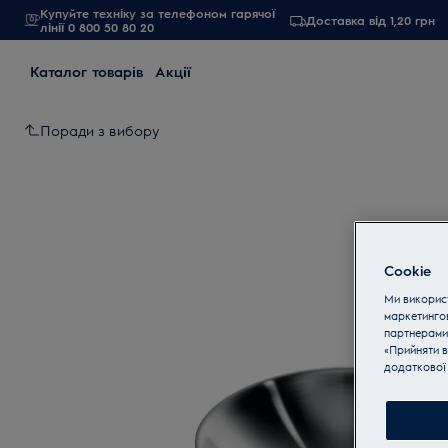
Купуйте техніку за телефоном гарячої
Доставка від 1,20 грн
лінії 0 800 50 80 20
Каталог товарів
Акції
Поради з вибору
Cookie
Ми використ
маркетинго
партнерами
«Прийняти в
додаткової 