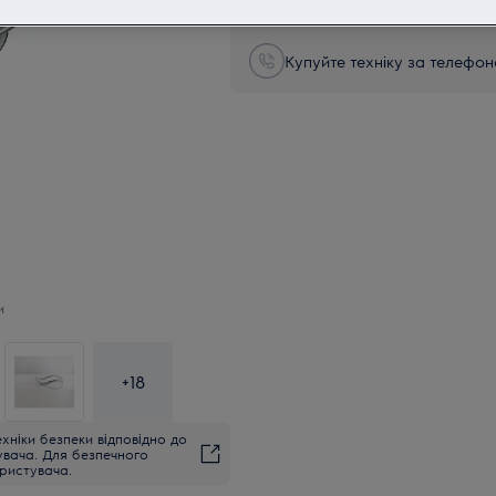
Купуйте техніку за телефон
и
+
18
хніки безпеки відповідно до
увача. Для безпечного
ристувача.