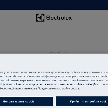
INFI-WOK
Сковорідка WOK
4.8 (12)
овуємо файли cookie та інші технології для оптимізації роботи сайту, а також у рек
Переваги
вих цілях. Ми також обмінюємося інформацією про використання вами нашого веб
 — соціальними мережами, рекламними агентствами та аналітичними компаніями. Н
Сковорода Infinite Wok з індукційним
сі файли cookie», ви погоджуєтеся з використанням нами файлів cookie. Для отрим
нагрівання.
інформації перегляньте наше Пoвідомлення прo файли cookie.
Налаштування cookie
Прийняти всі файли сooki
Який світ на смак?