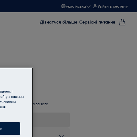
українська
Увійти в систему
Дізнатися більше
Сервісні питання
ламних і
сайту з нашими
атискаючи
 кільцем для спрямованого
ання
e