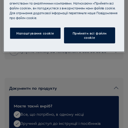
агентствами та аналітичними компаніями. Натискаючи «Прийняти всі
EDC02
файли cookie», ви погоджуєтеся з використанням нами файлів cookie.
Засіб проти накипу для парових
Для отримання додаткової інформації перегляньте наше Пoвідомлення
прo файли cookie.
прасок
0 (0)
Налаштування cookie
Прийняти всі файли
сookie
Купуйте техніку за телефоном 0 800 50 80 20
Документи по продукту
Маєте такий виріб?
Все, що потрібно, в одному місці
Зручний доступ до інструкції і посібників