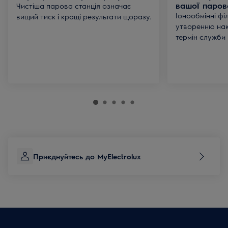
вашої парово
Чистіша парова станція означає
Іонообмінні фі
вищий тиск і кращі результати щоразу.
утворенню на
термін служби 
Приєднуйтесь до MyElectrolux