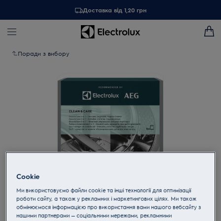
Доставка від 1,20 грн
Поради з вибору
Cookie
Ми використовуємо файли cookie та інші технології для оптимізації
Торкніться, щоб збільшити
роботи сайту, а також у рекламних і маркетингових цілях. Ми також
обмінюємося інформацією про використання вами нашого вебсайту з
нашими партнерами — соціальними мережами, рекламними