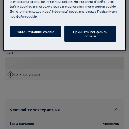
агентствами та аналітичними компаніями. Натискаючи «Прийняти всі
M2GCP601
файли cookie», ви погоджуєтеся з використанням нами файлів cookie.
Clean and Care 3 в 1
Для отримання додаткової інформації перегляньте наше Пoвідомлення
прo файли cookie.
0 (0)
Налаштування cookie
Прийняти всі файли
Переваги
сookie
Засіб Clean & Care 3 в 1 для видалення накипу на побутовій
техніці.
Позбудьтеся вапняного нальоту та жиру завдяки Clean & Care
3 в 1.
H315 H319 H335
Ключові характеристики
Встановлення
Аксесуар