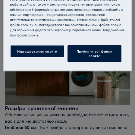
електроенергії). Передова технологія теплового насосу
роботи сайту, а також у рекламних і маркетингових цілях. Ми також
обмінюємося інформацією про використання вами нашого вебсайту з
дозволяє заощадити до 40% енергії в порівнянні зі
нашими партнерами — соціальними мережами, рекламними
стандартними конденсаторами, являючи собою екологічне
агентствами та аналітичними компаніями. Натискаючи «Прийняти всі
та економічно вигідне рішення.
файли cookie», ви погоджуєтеся з використанням нами файлів cookie.
Технологія SensiCare забезпечує інтелектуальну сушку з
Для отримання додаткової інформації перегляньте наше Пoвідомлення
прo файли cookie.
оптимальним споживанням енергії, за рахунок швидкої
адаптації параметрів програми до обсягу завантаження.
Вибирайте машину з інверторним двигуном. Він дбайливо
Налаштування cookie
Прийняти всі файли
ставиться до барабану, а вентилятор дозволяє продовжити
сookie
термін служби сушильної машини. Результат: більш короткий
час сушіння та незмінно відмінні результати.
Розміри сушильної машини
Обираючи сушильну машину необхідно переконатися, що у
вас є для неї достатньо місця.
Глибина: 60 см
- Вам підійде стандартна сушильна машина
Крім цього, якщо у вас є стандартна пральна машина з