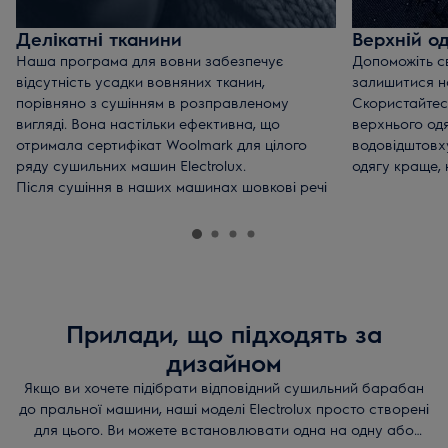
Делікатні тканини
Верхній о
Наша програма для вовни забезпечує
Допоможіть св
відсутність усадки вовняних тканин,
залишитися н
порівняно з сушінням в розправленому
Скористайте
вигляді. Вона настільки ефективна, що
верхнього одяг
отримала сертифікат Woolmark для цілого
водовідштовх
ряду сушильних машин Electrolux.
одягу краще, н
Після сушіння в наших машинах шовкові речі
зберігають свою форму так само, як і при
сушінні на повітрі.
Прилади, що підходять за
дизайном
Якщо ви хочете підібрати відповідний сушильний барабан
до пральної машини, наші моделі Electrolux просто створені
для цього. Ви можете встановлювати одна на одну або