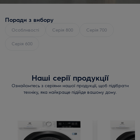
всі ці фактори впливають на вибір сушильної машини.
Скористайтеся простими порадами з вибору, які
допоможуть вам вибрати відповідну сушильну машину.
Поради з вибору
Особливості
Серія 800
Серія 700
Серія 600
Наші серії продукції
Ознайомтесь з серіями нашої продукції, щоб підібрати
техніку, яка найкраще підійде вашому дому.