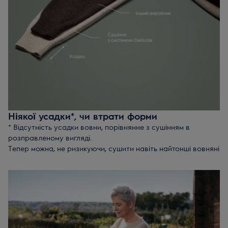
Ніякої усадки*, чи втрати форми
* Відсутність усадки вовни, порівнянне з сушінням в
розправленому вигляді.
Тепер можна, не ризикуючи, сушити навіть найтонші вовняні
светри. Система DelicateCare підбирає рух барабану, який
не дозволяє вовняним речам скручуватись, щоб уникнути
усадки. Вона забезпечує винятковий результат сушіння без
усадки та втрати форми – порівняно із сушінням у
розправленому вигляді.