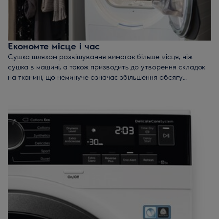
Економте місце і час
Сушка шляхом розвішування вимагає більше місця, ніж
сушка в машині, а також призводить до утворення складок
на тканині, що неминуче означає збільшення обсягу
прасування. До того ж сушильні барабани Electrolux
сушать білизну набагато швидше. Замість того, щоб
витрачати дорогоцінний час на розвішування і збір білизни,
ви будете насолоджуватися сушінням без проблем 365 днів
в році.