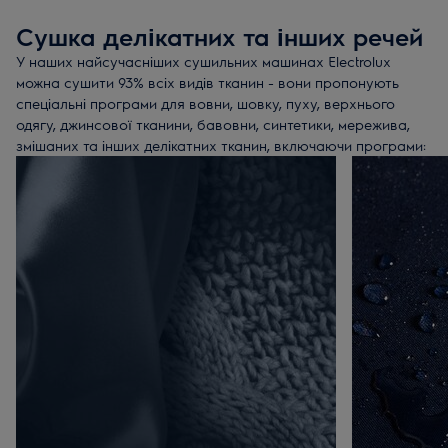
Звички:
скільки разів на тиждень ви сушите білизну? Тип і
Сушка делікатних та інших речей
розмір речей, котрі сушаться: Наприклад, постільна
білизна, ковдри і штори вимагають більшого обсягу
У наших найсучасніших сушильних машинах Electrolux
барабана для досягнення найкращих результатів. У
можна сушити 93% всіх видів тканин - вони пропонують
Electrolux є сушильні машини місткістю 7-9 кг для
спеціальні програми для вовни, шовку, пуху, верхнього
задоволення різних потреб.
одягу, джинсової тканини, бавовни, синтетики, мережива,
Незалежно від обсягу завантаження, наша система
змішаних та інших делікатних тканин, включаючи програми:
SensiCare використовує вдосконалені датчики вологості і
температури, щоб автоматично регулювати час сушіння.
Порада:
не переповнюйте сушильну машину. Якщо ви
залишите своєму одягу можливість «дихати», він висохне
швидше.