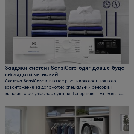
Завдяки системі SensiCare одяг довше буде
виглядати як новий
Система SensiCare
визначає рівень вологості кожного
завантаження за допомогою спеціальних сенсорів і
відповідно регулює час сушіння. Тепер навіть мінімальне
завантаження назавжди захищене від перегріву. Ви
економите час і енергію, при цьому забезпечуючи своєму
одягу саме той догляд, який йому необхідний – чи то
тижневе прання, чи всього один светр, який ви хочете
вдягнути прямо зараз.