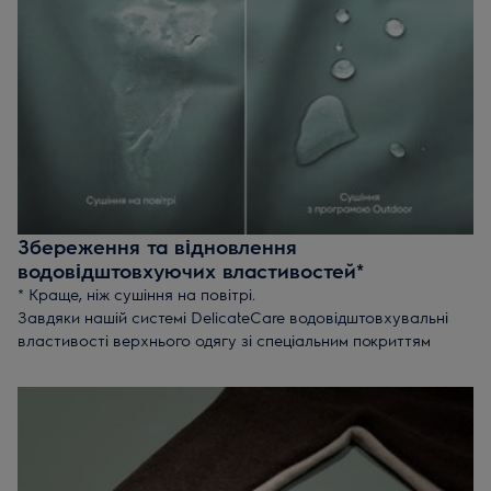
Збереження та відновлення
водовідштовхуючих властивостей*
* Краще, ніж сушіння на повітрі.
Завдяки нашій системі DelicateCare водовідштовхувальні
властивості верхнього одягу зі спеціальним покриттям
зберігаються і відновлюються ефективніше, ніж при сушінні
на повітрі. DelicateCare регулює температуру і рух
барабана для захисту тканини верхнього одягу,
нагріваючи його рівно настільки, наскільки потрібно.