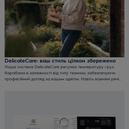
DelicateCare: ваш стиль цілком збережено
Наша система DelicateCare регулює температуру і рух
барабана в залежності від типу тканини, забезпечуючи
професійний догляд за вашим одягом. Навіть вовняні речі
зберігають форму, а властивості водовідштовхувального
одягу відновлюються.