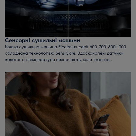
Сенсорні сушильні машини
Кожна сушильна машина Electrolux серії 600, 700, 800 і 900
обладнана технологією SensiCare. Вдосконалені датчики
вологості і температури визначають, коли тканини
висихають, і зупиняють програму. SensiCare економить час і
енергію, а також захищає предмети від пересушування.
Технологія Electrolux 3DSense доступна на деяких моделях
серії 900. Унікальний датчик визначає вологість не тільки на
поверхні, але і всередині речей. Результат: турбота і догляд
за всіма тканинами від шерсті до шовку і навіть пуху.