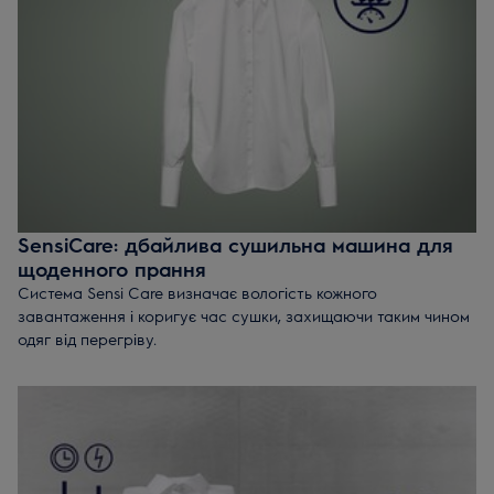
SensiCare: дбайлива сушильна машина для
щоденного прання
Система Sensi Care визначає вологість кожного
завантаження і коригує час сушки, захищаючи таким чином
одяг від перегріву.
Ви економите як час, так і електроенергію без жодних втрат
ефективності. Догляд без турбот.