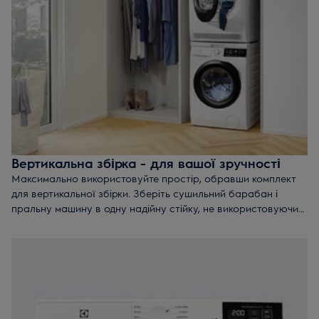
Вертикальна збірка - для вашої зручності
Максимально використовуйте простір, обравши комплект
для вертикальної збірки. Зберіть сушильний барабан і
пральну машину в одну надійну стійку, не використовуючи
додаткове кріплення. Вбудована висувна полиця позбавить
від турбот при завантаженні та розвантаженні.