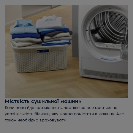
фронтальним завантаженням, ви можете встановити
стандартну сушильну машину зверху.
Порада:
Не вистачає місця? Подумайте про те, щоб
придбати комбіновану прально-сушильну машину
«2-в-1»
.
Місткість сушильної машини
Коли мова йде про місткість, частіше за все мається на
увазі кількість білизни, яку можна помістити в машину. Але
також необхідно враховувати:
Розміри домогосподарства:
велика родина або одна
людина.