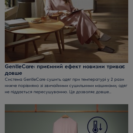
GentleCare: приємний ефект новизни триває
довше
Система GentleCare сушить одяг при температурі у 2 рази
нижче порівняно зі звичайними сушильними машинами; одяг
не піддається пересушуванню. Це дозволяє довше
зберігати текстуру тканини і значно зменшить як
енергоспоживання, так і тривалість сушіння.