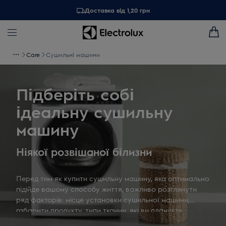
Доставка від 1,20 грн
Care
Сушильні машини
Підберіть собі
ідеальну сушильну
машину
Ніякої розвішаної білизни
Перед тим як купити сушильну машину, яка оптимально
підійде вашому способу життя, важливо розглянути
ряд факторів: місце установки сушильної машини,
габарити продукту, типи тканин, які ви плануєте
сушити, кількість прасувань і завантажень на тиждень -