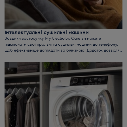
Інтелектуальні сушильні машини
Завдяки застосунку My Electrolux Care ви можете
підключати свої пральні та сушильні машини до телефону,
щоб ефективніше доглядати за білизною. Додаток дозволяє
дистанційно керувати сушильною машиною зі свого
смартфона. Індивідуальний догляд за білизною з вашого
смартфона.