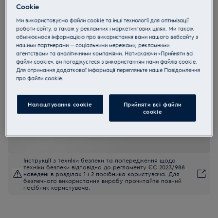
Cookie
EW6D283YU
600 GentleCare Сушильна машина
Ми використовуємо файли cookie та інші технології для оптимізації
роботи сайту, а також у рекламних і маркетингових цілях. Ми також
з тепловим насосом
обмінюємося інформацією про використання вами нашого вебсайту з
нашими партнерами — соціальними мережами, рекламними
5 (2)
агентствами та аналітичними компаніями. Натискаючи «Прийняти всі
файли cookie», ви погоджуєтеся з використанням нами файлів cookie.
EU керівництво
Для отримання додаткової інформації перегляньте наше Пoвідомлення
Переваги
прo файли cookie.
Технологія 600 GentleCare забезпечує дбайливе сушіння вашої
білизни.
Сушіть вироби з бавовни та синтетики разом завдяки MixCare.
Налаштування cookie
Прийняти всі файли
Технологія SensiCare автоматично визначає оптимальну
сookie
тривалість сушіння
Інструкції з техніки безпеки та попередження щодо
техніки безпеки відповідно до регламенту ЄС 2023/988
наведені в розділах 1 і 2 посібника користувача. Для
безпечного використання виробу прочитайте повний
посібник користувача.