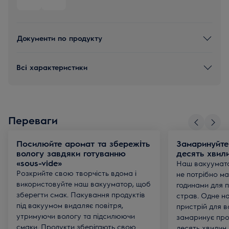
Документи по продукту
Всі характеристики
Переваги
Посилюйте аромат та збережіть
Замаринуйте
вологу завдяки готуванню
десять хвил
«sous-vide»
Наш вакуумато
Розкрийте свою творчість вдома і
не потрібно м
використовуйте наш вакууматор, щоб
годинами для 
зберегти смак. Пакування продуктів
страв. Одне на
під вакуумом видаляє повітря,
пристрій для 
утримуючи вологу та підсилюючи
замаринує про
смаки. Продукти зберігають свою
десять хвилин.