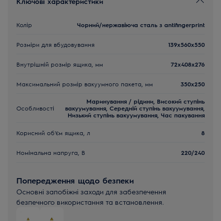
Ключові характеристики
Колір
Чорний/нержавіюча сталь з antifingerprint
Розміри для вбудовування
139x560x550
Внутрішній розмір ящика, мм
72x408x276
Максимальний розмір вакуумного пакета, мм
350x250
Маринування / рідини, Високий ступінь
Особливості
вакуумування, Середній ступінь вакуумування,
Низький ступінь вакуумування, Час пакування
Корисний об'єм ящика, л
8
Номінальна напруга, В
220/240
Попередження щодо безпеки
Основні запобіжні заходи для забезпечення
безпечного використання та встановлення.