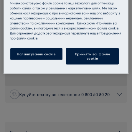
Ми використовуємо файли cookie та інші технології для оптимізації
KBV4X
роботи сайту, а також у рекламних і маркетингових цілях. Ми також
Вакуумний пакувальник 900
обмінюємося інформацією про використання вами нашого вебсайту з
нашими партнерами — соціальними мережами, рекламними
Vacuum Drawer
агентствами та аналітичними компаніями. Натискаючи «Прийняти всі
файли cookie», ви погоджуєтеся з використанням нами файлів cookie.
4.9 (11)
Для отримання додаткової інформації перегляньте наше Пoвідомлення
Переваги
прo файли cookie.
Збережіть смак з вакууматором 900 Vacuum Drawer та готуйте
методом «sous-vide» вдома.
Вакуумування та готування в режимі «sous-vide» зберігає смак та
Налаштування cookie
Прийняти всі файли
вологість.
Маринуйте страву менше ніж за десять хвилин з пристроєм для
сookie
вакуумування.
Купуйте техніку за телефоном 0 800 50 80 20