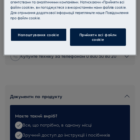
агентствами та аналітичними компаніями. Натискаючи «Прийняти всі
KIT05
файли cookie», ви погоджуєтеся з використанням нами файлів cookie.
KIT05 Набір насадок для
Для отримання додаткової інформації перегляньте наше Пoвідомлення
прo файли cookie.
пилососа
0 (0)
Налаштування cookie
Прийняти всі файли
сookie
Купуйте техніку за телефоном 0 800 50 80 20
Документи по продукту
Маєте такий виріб?
Все, що потрібно, в одному місці
Зручний доступ до інструкції і посібників