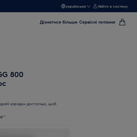
українська
Увійти в систему
Дізнатися більше
Сервісні питання
5GG 800
ос
Однієї зарядки достатньо, щоб
і**