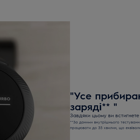
"Усе прибира
заряді** "
Завдяки цьому ви встигнете
**За даними внутрішнього тестування
працювати до 35 хвилин, що еквіва