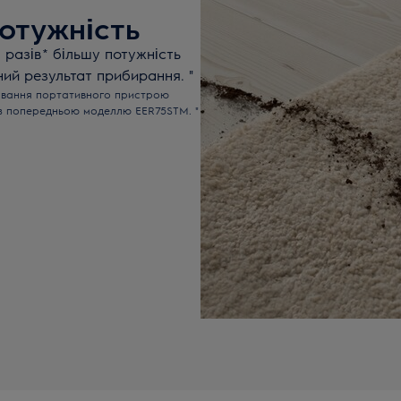
потужність
 разів* більшу потужність
ий результат прибирання. "
тування портативного пристрою
и з попередньою моделлю EER75STM. "