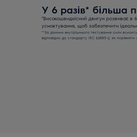
У 6 разів* більша 
"Високошвидкісний двигун розвиває в 6
усмоктування, щоб забезпечити ідеальн
"*За даними внутрішнього тестування сили всмок
відповідно до стандарту IEC 62885-2, як порівнят