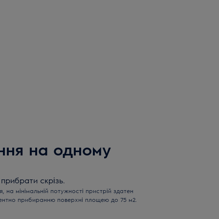
ння на одному
 прибрати скрізь.
, на мінімальній потужності пристрій здатен
лентно прибиранню поверхні площею до 75 м2.