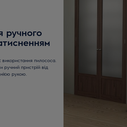
я ручного
атисненням
є використання пилососа.
и ручний пристрій від
днією рукою.