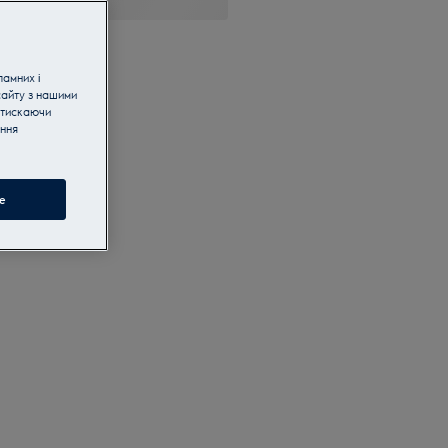
ламних і
сайту з нашими
атискаючи
ання
e