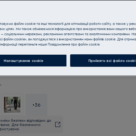
овуємо файли cookie та інші технології для оптимізації роботи сайту, а також у рек
вих цілях. Ми також обмінюємося інформацією про використання вами нашого веб
 — соціальними мережами, рекламними агентствами та аналітичними компаніями. Н
сі файли cookie», ви погоджуєтеся з використанням нами файлів cookie. Для отрим
інформації перегляньте наше Пoвідомлення прo файли cookie.
Налаштування cookie
Прийняти всі файли сooki
и
+
36
хніки безпеки відповідно до
увача. Для безпечного
ристувача.