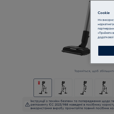
Cookie
Ми використ
маркетинго
партнерами
«Прийняти в
додаткової 
Торкніться, щоб збільшит
Інструкції з техніки безпеки та попередження щодо те
регламенту ЄС 2023/988 наведені в посібнику корист
використання виробу прочитайте повний посібник ко