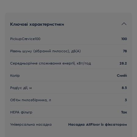
Ключові характеристики
PickupCrevice100
100
Рівень шуму (зібраний пилосос), дБ(А)
78
Середньорічне споживання енергії, кВт/год
28.2
Колір
Синій
Радіус дії, м
8.5
Об'єм пилозбірника, л
3
НЕРА фільтр
Так
Універсальна насадка
Насадка AllFloor із фіксатором