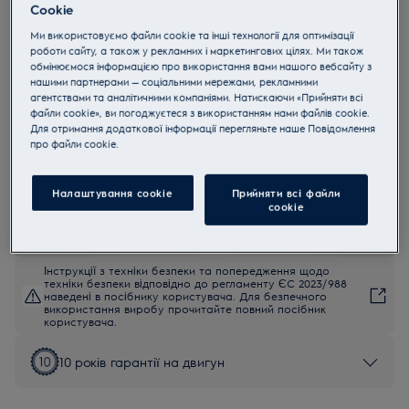
Cookie
EB51C2DB
Electrolux EB51C2DB Мішковий
Ми використовуємо файли cookie та інші технології для оптимізації
роботи сайту, а також у рекламних і маркетингових цілях. Ми також
Пилосос
обмінюємося інформацією про використання вами нашого вебсайту з
нашими партнерами — соціальними мережами, рекламними
4.7 (84)
агентствами та аналітичними компаніями. Натискаючи «Прийняти всі
Переваги
файли cookie», ви погоджуєтеся з використанням нами файлів cookie.
Для отримання додаткової інформації перегляньте наше Пoвідомлення
Простий, компактний і потужний пилосос.
Потужне всмоктування видаляє пил і бруд з поверхонь будь-
прo файли cookie.
якого типу.
Ергономічний і маневрений пилосос спрощує процес
прибирання.
Компактний дизайн, ергономічна ручка та фіксація аксесуарів
Налаштування cookie
Прийняти всі файли
просто на корпусі.
сookie
Інструкції з техніки безпеки та попередження щодо
техніки безпеки відповідно до регламенту ЄС 2023/988
наведені в посібнику користувача. Для безпечного
використання виробу прочитайте повний посібник
користувача.
10 років гарантії на двигун