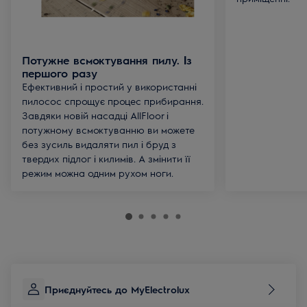
Потужне всмоктування пилу. Із
першого разу
Ефективний і простий у використанні
пилосос спрощує процес прибирання.
Завдяки новій насадці AllFloor і
потужному всмоктуванню ви можете
без зусиль видаляти пил і бруд з
твердих підлог і килимів. А змінити її
режим можна одним рухом ноги.
Приєднуйтесь до MyElectrolux