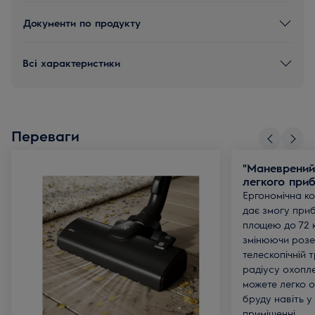
Документи по продукту
Всі характеристики
Переваги
"Маневрений
легкого при
Ергономічна к
дає змогу при
площею до 72 
змінюючи розе
телескопічній т
радіусу охопле
можете легко о
бруду навіть у
приміщенні.