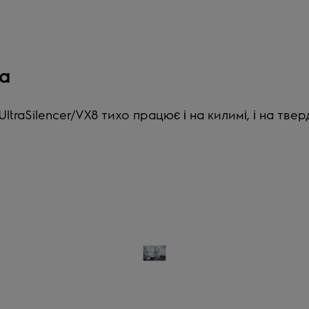
а
aSilencer/VX8 тихо працює і на килимі, і на тверді