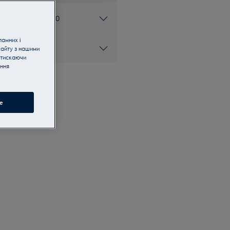
ом 0 800 50 80 20
ламних і
сайту з нашими
атискаючи
ання
e