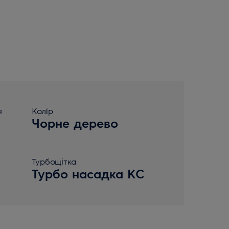
я
Колір
Чорне дерево
Турбощітка
Турбо насадка KC