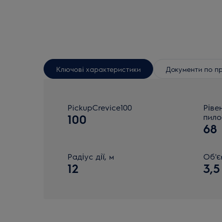
Ключові характеристики
Документи по п
PickupCrevice100
Ріве
100
пило
68
Радіус дії, м
Об'є
12
3,5