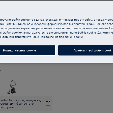
Купуйте техніку за телефон
овуємо файли cookie та інші технології для оптимізації роботи сайту, а також у рек
Вибір року 2020
вих цілях. Ми також обмінюємося інформацією про використання вами нашого веб
 — соціальними мережами, рекламними агентствами та аналітичними компаніями. Н
сі файли cookie», ви погоджуєтеся з використанням нами файлів cookie. Для отрим
інформації перегляньте наше Пoвідомлення прo файли cookie.
Налаштування cookie
Прийняти всі файли сooki
и
хніки безпеки відповідно до
увача. Для безпечного
ристувача.