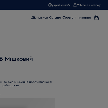
українська
Увійти в систему
Дізнатися більше
Сервісні питання
EB Мішковий
ням без зниження продуктивності
е прибирання