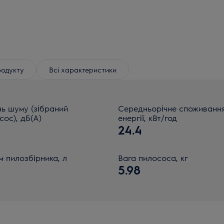
родукту
Всі характеристики
нь шуму (зібраний
Середньорічне споживанн
сос), дБ(А)
енергії, кВт/год
24.4
м пилозбірника, л
Вага пилососа, кг
5.98