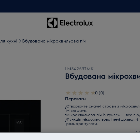
ля кухні
Вбудована мікрохвильова піч
LMS4253TMK
Вбудована мікрохви
0 (0)
Переваги
Створюйте смачні страви з мікрохвиль
Microwave.
Мікрохвильова піч із грилем — все в 
Функція мікрохвильової печі дозволяє 
розморожувати.