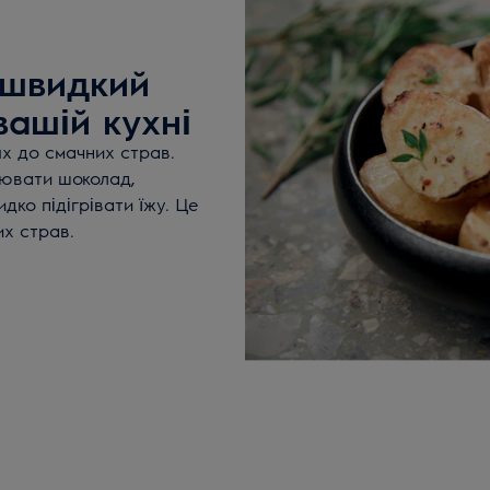
 швидкий
вашій кухні
ях до смачних страв.
лювати шоколад,
ко підігрівати їжу. Це
их страв.