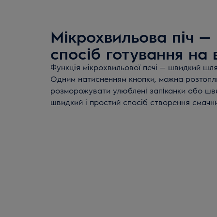
Мікрохвильова піч —
спосіб готування на 
Функція мікрохвильової печі — швидкий шл
Одним натисненням кнопки, можна розтоп
розморожувати улюблені запіканки або швид
швидкий і простий спосіб створення смачн