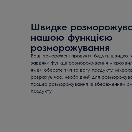
Швидке розморожува
нашою функцією
розморожування
Ваші заморожені продукти будуть швидко г
завдяки функції розморожування мікрохвильо
як ви оберете тип та вагу продукту, мікро
розрахує час, необхідний для розморожува
процес розморожування із збереженням см
продукту.