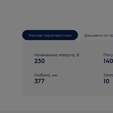
Ключові характеристики
Документи по п
Номінальна напруга, В
Поту
230
14
Глибина, мм
Запо
377
10