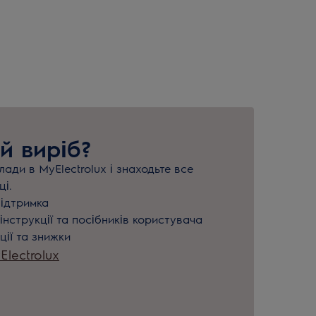
й виріб?
ади в MyElectrolux і знаходьте все
ці.
підтримка
інструкції та посібників користувача
ції та знижки
lectrolux