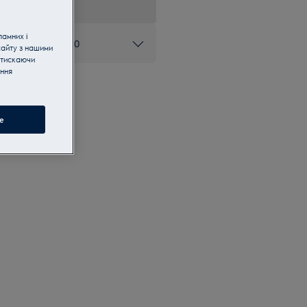
ламних і
ом 0 800 50 80 20
сайту з нашими
атискаючи
ання
e