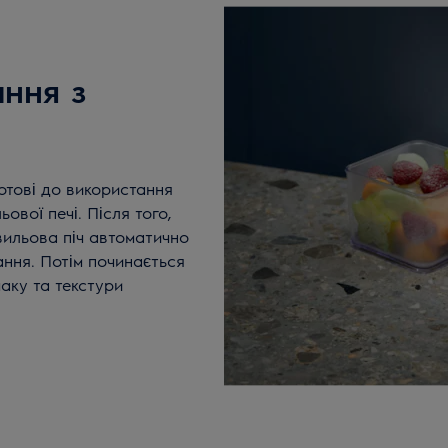
ння з
отові до використання
вої печі. Після того,
хвильова піч автоматично
ння. Потім починається
аку та текстури