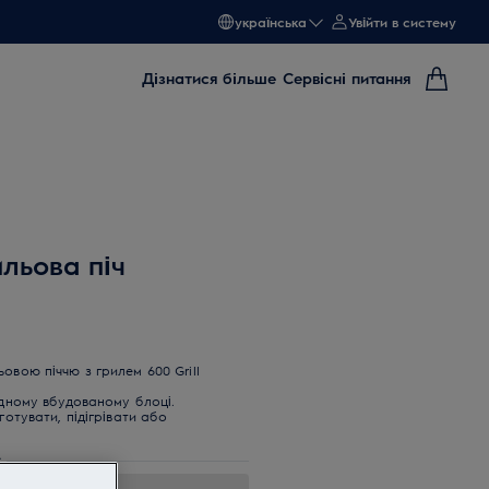
українська
Увійти в систему
Дізнатися більше
Сервісні питання
льова піч
овою піччю з грилем 600 Grill
одному вбудованому блоці.
готувати, підігрівати або