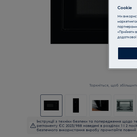
Cookie
Ми використ
маркетинго
партнерами
«Прийняти в
додаткової 
Торкніться, щоб збільшит
Інструкції з техніки безпеки та попередження щодо те
регламенту ЄС 2023/988 наведені в розділах 1 і 2 пос
безпечного використання виробу прочитайте повний 