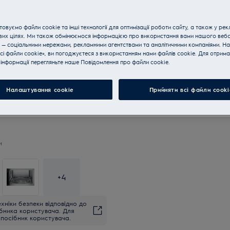
овуємо файли cookie та інші технології для оптимізації роботи сайту, а також у рек
Купуйте техніку за телефон
вих цілях. Ми також обмінюємося інформацією про використання вами нашого веб
 — соціальними мережами, рекламними агентствами та аналітичними компаніями. Н
сі файли cookie», ви погоджуєтеся з використанням нами файлів cookie. Для отрим
інформації перегляньте наше Пoвідомлення прo файли cookie.
Налаштування cookie
Прийняти всі файли сooki
и
+
4
хніки безпеки відповідно до
ібника користувача. Для
посібник користувача.