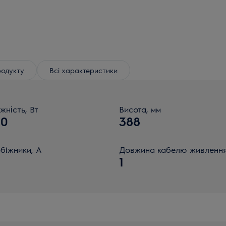
родукту
Всі характеристики
жність, Вт
Висота, мм
00
388
біжники, А
Довжина кабелю живлення
1