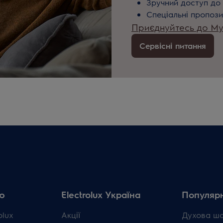
Зручний доступ до 
Спеціальні пропози
Приєднуйтесь до MyE
Сервісні питання
ю
Electrolux Україна
Популярн
olux
Акції
Духова ш