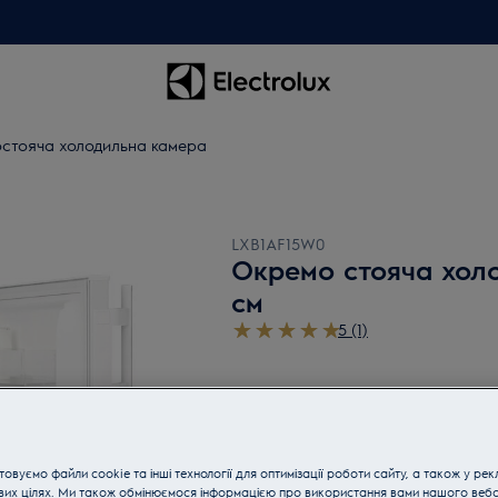
стояча холодильна камера
LXB1AF15W0
Окремо стояча хол
см
5 (1)
Переваги
Організуйте простір в холодильнику т
OptiSpace.
Завдяки продуманому дизайну та вел
безліч місця.
овуємо файли cookie та інші технології для оптимізації роботи сайту, а також у рек
Стійкі полиці холодильника виготовлен
вих цілях. Ми також обмінюємося інформацією про використання вами нашого веб
Ящик для овочів у всю ширину холоди