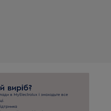
й виріб?
ади в MyElectrolux і знаходьте все
ці.
підтримка