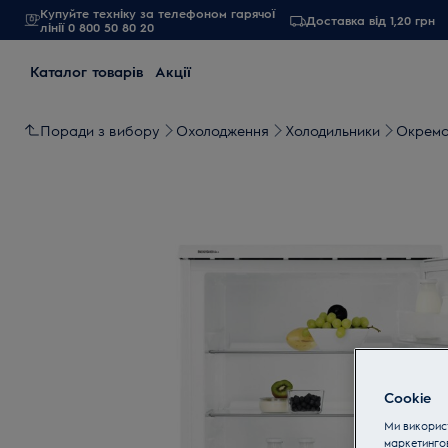
Купуйте техніку за телефоном гарячої
Доставка від 1,20 грн
лінії 0 800 50 80 20
Каталог товарів
Акції
Поради з вибору
Охолодження
Холодильники
Окремо
Cookie
Ми використ
маркетинго