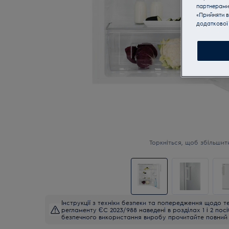
партнерами
«Прийняти в
додаткової 
Торкніться, щоб збільшит
Інструкції з техніки безпеки та попередження щодо те
регламенту ЄС 2023/988 наведені в розділах 1 і 2 пос
безпечного використання виробу прочитайте повний 