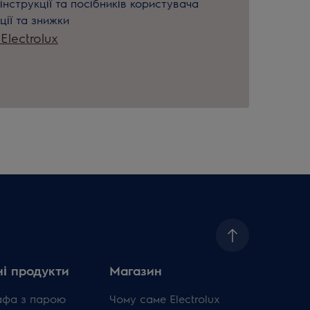
інструкції та посібників користувача
ції та знижки
lectrolux
і продукти
Магазин
афа з парою
Чому саме Electrolux