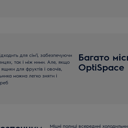
Багато міс
дходить для сім'ї, забезпечуючи
лицях, так і між ними. Але, якщо
OptiSpace
 ящики для фруктів і овочів,
ника можна легко зняти і
треб
безпечним
Міцні полиці всередині холодильни