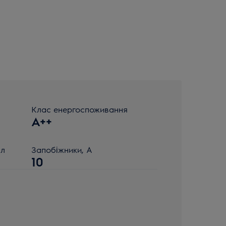
Клас енергоспоживання
A++
 л
Запобіжники, А
10