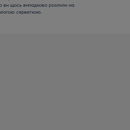
о ви щось випадково розлили на
ологою серветкою.