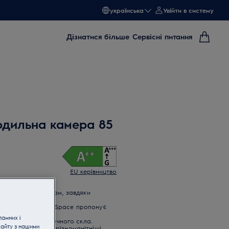
українська
Увійти в систему
Дізнатися більше
Сервісні питання
одильна камера 85
EU керівництво
ак, як потрібно вам, завдяки
иким ящикам OptiSpace пропонує
ламних і
і із міцного безпечного скла.
сайту з нашими
льника дарує найрізноманітніші