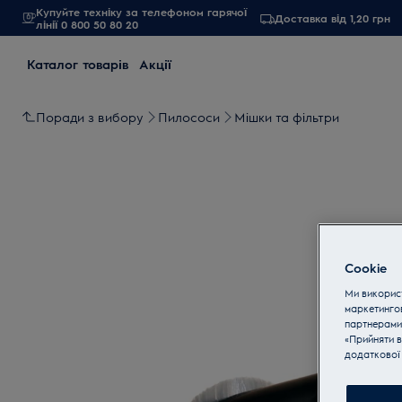
Купуйте техніку за телефоном гарячої
Доставка від 1,20 грн
лінії 0 800 50 80 20
Каталог товарів
Акції
Поради з вибору
Пилососи
Мішки та фільтри
Cookie
Ми використ
маркетинго
партнерами
«Прийняти в
додаткової 