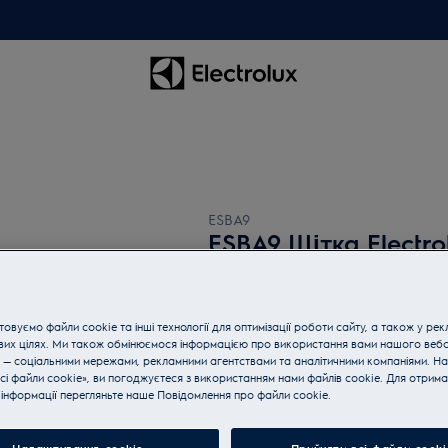
ESBA9
ESBA9 Щітка Electr
0 (0)
овуємо файли cookie та інші технології для оптимізації роботи сайту, а також у рек
вих цілях. Ми також обмінюємося інформацією про використання вами нашого веб
 — соціальними мережами, рекламними агентствами та аналітичними компаніями. Н
сі файли cookie», ви погоджуєтеся з використанням нами файлів cookie. Для отрим
Купуйте техніку за телефон
інформації перегляньте наше Пoвідомлення прo файли cookie.