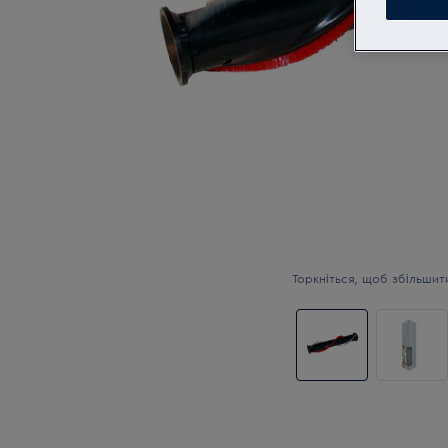
Торкніться, щоб збільшит