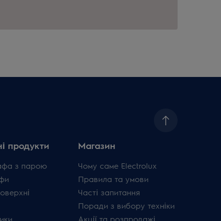
і продукти
Магазин
афа з парою
Чому саме Electrolux
фи
Правила та умови
поверхні
Часті запитання
Поради з вибору техніки
ики
Акції та розпродажі