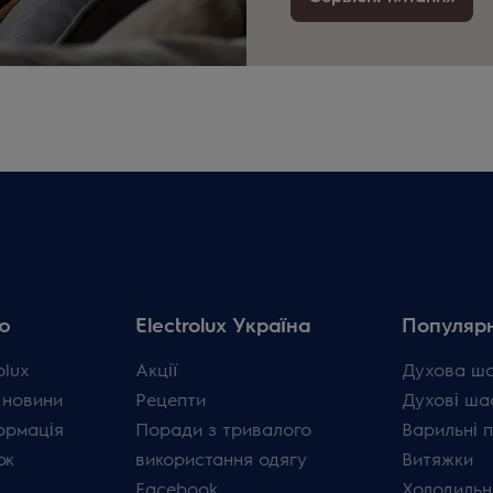
ю
Electrolux Україна
Популярн
olux
Акції
Духова ш
 новини
Рецепти
Духові ша
ормація
Поради з тривалого
Варильні 
ок
використання одягу
Витяжки
Facebook
Холодильн