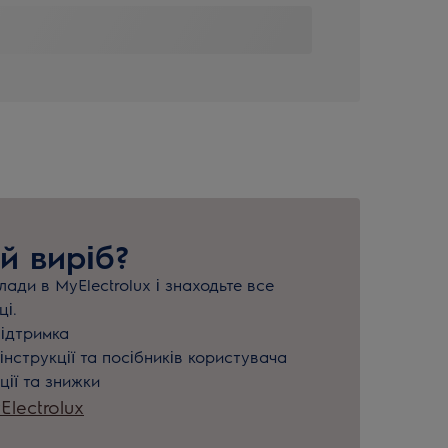
й виріб?
ади в MyElectrolux і знаходьте все
ці.
підтримка
інструкції та посібників користувача
ції та знижки
lectrolux