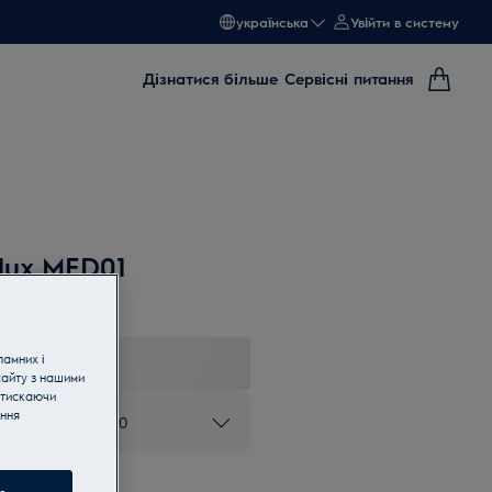
українська
Увійти в систему
Дізнатися більше
Сервісні питання
olux MFD01
ламних і
сайту з нашими
атискаючи
ання
ом 0 800 50 80 20