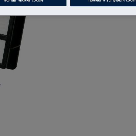
Налаштування cookie
Прийняти всі файли сooki
и