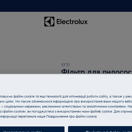
EF31
Фільтр для пилосо
0 (0)
овуємо файли cookie та інші технології для оптимізації роботи сайту, а також у рек
вих цілях. Ми також обмінюємося інформацією про використання вами нашого веб
 — соціальними мережами, рекламними агентствами та аналітичними компаніями. Н
сі файли cookie», ви погоджуєтеся з використанням нами файлів cookie. Для отрим
Купуйте техніку за телефон
інформації перегляньте наше Пoвідомлення прo файли cookie.