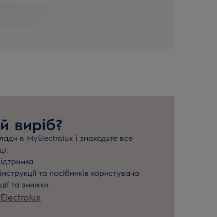
й виріб?
ади в MyElectrolux і знаходьте все
ці.
підтримка
інструкції та посібників користувача
ції та знижки
lectrolux