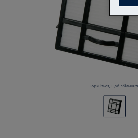
Торкніться, щоб збільшит