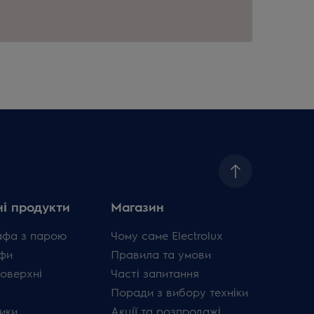
і продукти
Магазин
афа з парою
Чому саме Electrolux
фи
Правила та умови
поверхні
Часті запитання
Поради з вибору техніки
ики
Акції та розпродажі