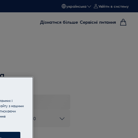
українська
Увійти в систему
Дізнатися більше
Сервісні питання
са
ламних і
сайту з нашими
атискаючи
ання
ом 0 800 50 80 20