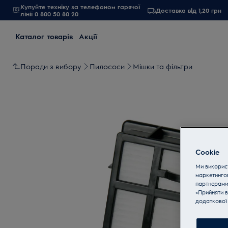
Купуйте техніку за телефоном гарячої
Доставка від 1,20 грн
лінії 0 800 50 80 20
Каталог товарів
Акції
Поради з вибору
Пилососи
Мішки та фільтри
Cookie
Ми використ
маркетинго
партнерами
«Прийняти в
додаткової 