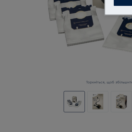
Торкніться, щоб збільшит