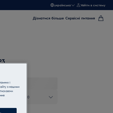
українська
Увійти в систему
Дізнатися більше
Сервісні питання
P3
ламних і
сайту з нашими
атискаючи
ання
ом 0 800 50 80 20