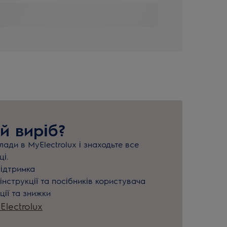
й виріб?
ади в MyElectrolux і знаходьте все
ці.
підтримка
інструкції та посібників користувача
ції та знижки
lectrolux