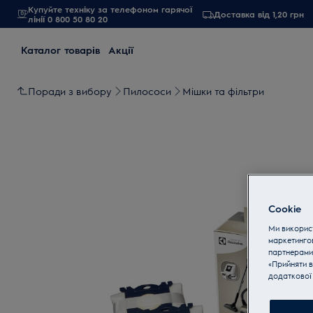
Купуйте техніку за телефоном гарячої
Доставка від 1,20 грн
лінії 0 800 50 80 20
Каталог товарів
Акції
Поради з вибору
Пилососи
Мішки та фільтри
Cookie
Ми використ
маркетинго
партнерами
«Прийняти в
додаткової 