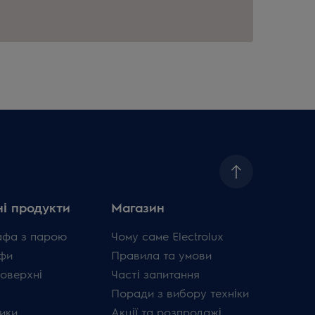
і продукти
Магазин
афа з парою
Чому саме Electrolux
фи
Правила та умови
поверхні
Часті запитання
Поради з вибору техніки
ики
Акції та розпродажі