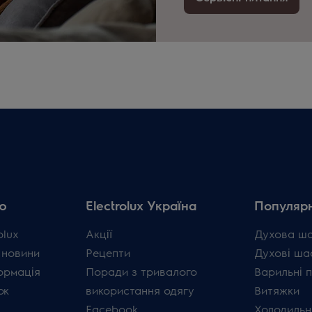
ю
Electrolux Україна
Популярн
olux
Акції
Духова ш
 новини
Рецепти
Духові ша
ормація
Поради з тривалого
Варильні 
ок
використання одягу
Витяжки
Facebook
Холодильн