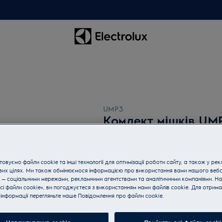
UMP3
Комлект мішків UM
0 (0)
овуємо файли cookie та інші технології для оптимізації роботи сайту, а також у рек
вих цілях. Ми також обмінюємося інформацією про використання вами нашого веб
 — соціальними мережами, рекламними агентствами та аналітичними компаніями. Н
сі файли cookie», ви погоджуєтеся з використанням нами файлів cookie. Для отрим
Купуйте техніку за телефон
інформації перегляньте наше Пoвідомлення прo файли cookie.