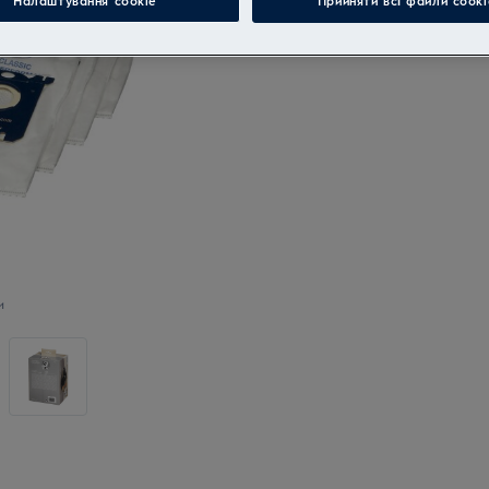
Налаштування cookie
Прийняти всі файли сooki
и