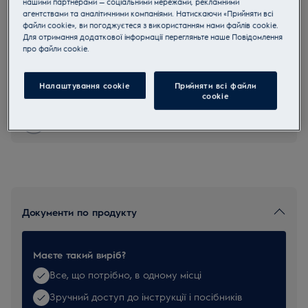
нашими партнерами — соціальними мережами, рекламними
агентствами та аналітичними компаніями. Натискаючи «Прийняти всі
ESFI
файли cookie», ви погоджуєтеся з використанням нами файлів cookie.
Ароматизатор для пилососів з
Для отримання додаткової інформації перегляньте наше Пoвідомлення
запахом інжиру
прo файли cookie.
0 (0)
Налаштування cookie
Прийняти всі файли
сookie
Купуйте техніку за телефоном 0 800 50 80 20
Документи по продукту
Маєте такий виріб?
Все, що потрібно, в одному місці
Зручний доступ до інструкції і посібників