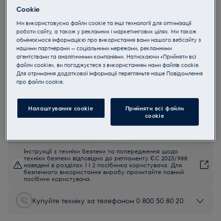
Cookie
E8ST1-8EGM
Renew 800
Ми використовуємо файли cookie та інші технології для оптимізації
роботи сайту, а також у рекламних і маркетингових цілях. Ми також
обмінюємося інформацією про використання вами нашого вебсайту з
нашими партнерами — соціальними мережами, рекламними
4.6 (49)
агентствами та аналітичними компаніями. Натискаючи «Прийняти всі
Переваги
файли cookie», ви погоджуєтеся з використанням нами файлів cookie.
Парова станція використовує спеціальні програми для
Для отримання додаткової інформації перегляньте наше Пoвідомлення
дбайливого прасування делікатного одягу.
прo файли cookie.
Технологія PrecisionCare™ виключає необхідність встановлювати
налаштування навмання.
Пара вдихає нове життя у верхній одяг з водовідштовхуючими
властивостями.
Налаштування cookie
Прийняти всі файли
сookie
Інструкції з техніки безпеки та попередження щодо
техніки безпеки відповідно до регламенту ЄС 2023/988
наведені в розділах 1 і 2 посібника користувача. Для
безпечного використання виробу прочитайте повний
посібник користувача.
Купуйте техніку за телефоном 0 800 50 80 20