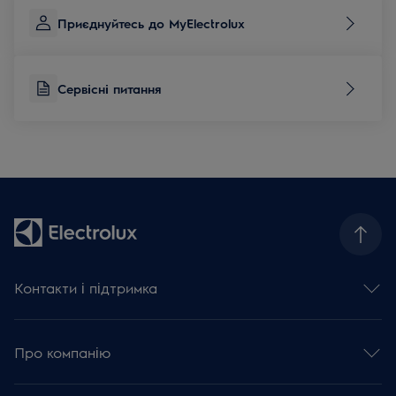
Приєднуйтесь до MyElectrolux
Сервісні питання
Контакти і підтримка
Зв'язатися з нами
Сервісні питання
Про компанію
База знань та поради
Зареєструвати виріб
Концерн Electrolux