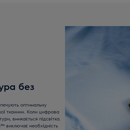
ура без
зпечують оптимальну
кої тканини. Коли цифрова
ури, вмикається підсвітка.
e™ виключає необхідність