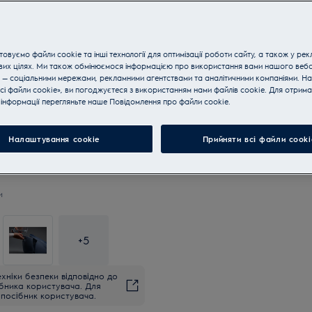
Купуйте техніку за телефон
овуємо файли cookie та інші технології для оптимізації роботи сайту, а також у рек
вих цілях. Ми також обмінюємося інформацією про використання вами нашого веб
 — соціальними мережами, рекламними агентствами та аналітичними компаніями. Н
сі файли cookie», ви погоджуєтеся з використанням нами файлів cookie. Для отрим
інформації перегляньте наше Пoвідомлення прo файли cookie.
Налаштування cookie
Прийняти всі файли сooki
и
+
5
хніки безпеки відповідно до
ібника користувача. Для
посібник користувача.