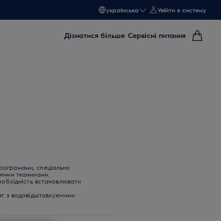
українська
Увійти в систему
Дізнатися більше
Сервісні питання
рограмами, спеціально
ними тканинами.
необхідність встановлювати
яг з водовідштовхуючими