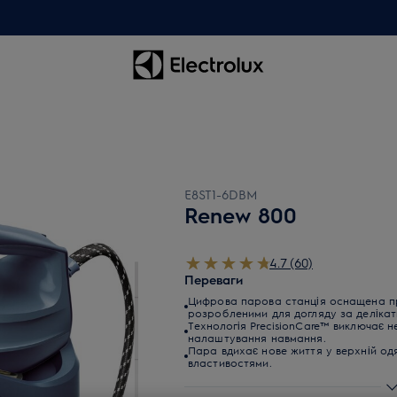
E8ST1-6DBM
Renew 800
4.7 (60)
Переваги
Цифрова парова станція оснащена п
розробленими для догляду за делікат
Технологія PrecisionCare™ виключає 
налаштування навмання.
Пара вдихає нове життя у верхній од
властивостями.