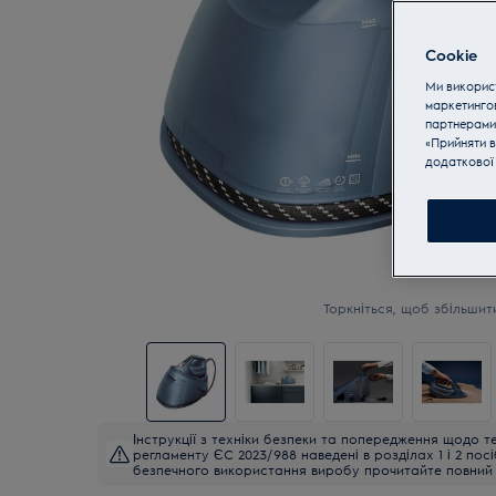
Cookie
Ми використ
маркетинго
партнерами
«Прийняти в
додаткової 
Торкніться, щоб збільшит
Інструкції з техніки безпеки та попередження щодо те
регламенту ЄС 2023/988 наведені в розділах 1 і 2 пос
безпечного використання виробу прочитайте повний 