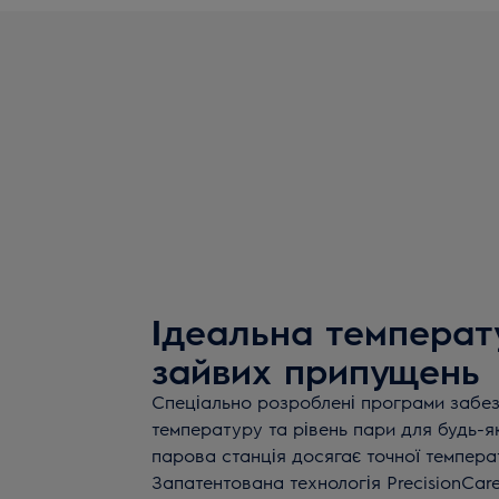
Ідеальна температ
зайвих припущень
Спеціально розроблені програми забе
температуру та рівень пари для будь-я
парова станція досягає точної температ
Запатентована технологія PrecisionCar