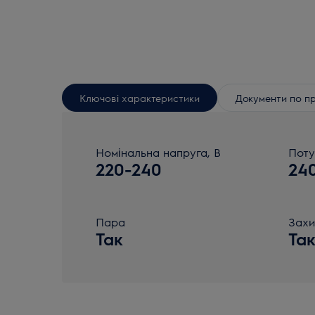
Ключові характеристики
Документи по п
Номінальна напруга, В
Поту
220-240
24
Пара
Захи
Так
Та