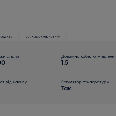
родукту
Всі характеристики
жність, Вт
Довжина кабелю живлення
00
1.5
ст від накипу
Регулятор температури
к
Так