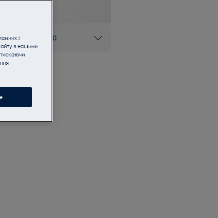
ом 0 800 50 80 20
ламних і
сайту з нашими
атискаючи
ання
e