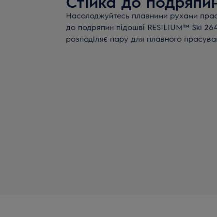
Стійка до подряпи
Насолоджуйтесь плавними рухами праск
до подряпин підошві RESILIUM™ Ski 264
розподіляє пару для плавного прасуван