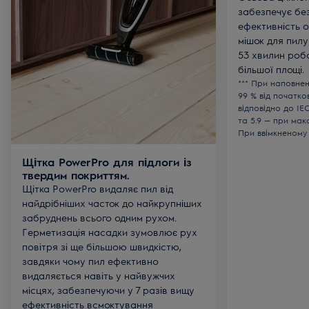
забезпечує бе
ефективність о
мішок для пилу
53 хвилин роб
більшої площі.
*** При наповнен
99 % від початко
відповідно до IEC 
та 5.9 — при мак
При ввімкненому
Щітка PowerPro для підлоги із
твердим покриттям.
Щітка PowerPro видаляє пил від
найдрібніших часток до найкрупніших
забруднень всього одним рухом.
Герметизація насадки зумовлює рух
повітря зі ще більшою швидкістю,
завдяки чому пил ефективно
видаляється навіть у найвужчих
місцях, забезпечуючи у 7 разів вищу
ефективність всмоктування