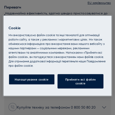
EU керівництво
Переваги
Надзвичайна ефективність, здатна швидко пристосовуватися до
ваших повсякденних потреб у прибиранні.
Щітка PowerPro видаляє пил від найдрібніших часток до
найкрупніших забруднень всього одним рухом.
Cookie
Циклонічна технологія забезпечує ефективність очищення навіть
при заповненому контейнері.
Ми використовуємо файли cookie та інші технології для оптимізації
роботи сайту, а також у рекламних і маркетингових цілях. Ми також
Завдяки зручній конструкції ручки та додатковим
обмінюємося інформацією про використання вами нашого вебсайту з
нашими партнерами — соціальними мережами, рекламними
аксесуарам, розміщеним просто на корпусі, бездротовий
агентствами та аналітичними компаніями. Натискаючи «Прийняти всі
пилосос Well Q8-P дозволяє миттєво перемикатися між
файли cookie», ви погоджуєтеся з використанням нами файлів cookie.
прибиранням підлоги та очищенням важкодоступних місць.
Для отримання додаткової інформації перегляньте наше Пoвідомлення
прo файли cookie.
Інструкції з техніки безпеки та попередження щодо
техніки безпеки відповідно до регламенту ЄС 2023/988
наведені в посібнику користувача. Для безпечного
використання виробу прочитайте повний посібник
Налаштування cookie
Прийняти всі файли
користувача.
сookie
iF DESIGN AWARD 2021
Купуйте техніку за телефоном 0 800 50 80 20