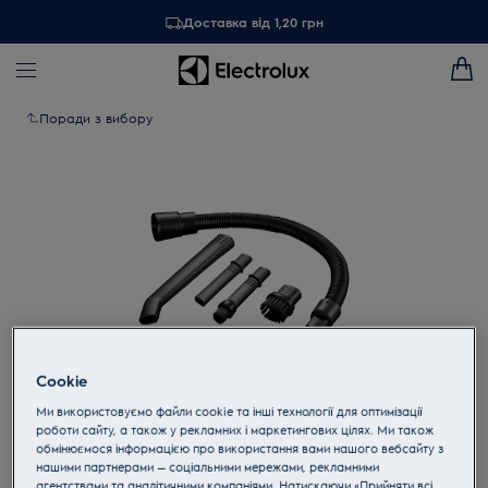
Доставка від 1,20 грн
Поради з вибору
Cookie
Ми використовуємо файли cookie та інші технології для оптимізації
Торкніться, щоб збільшити
роботи сайту, а також у рекламних і маркетингових цілях. Ми також
обмінюємося інформацією про використання вами нашого вебсайту з
нашими партнерами — соціальними мережами, рекламними
агентствами та аналітичними компаніями. Натискаючи «Прийняти всі