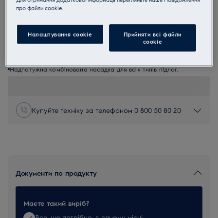
прo файли cookie.
ZE072
ZE072 Універсальна комбінована
насадка для підлоги з колесами
Налаштування cookie
Прийняти всі файли
сookie
2.7 (3)
Переваги
Надпотужна комбінована насадка для всіх типів підлог.
Купуйте техніку за телефоном 0 800 50 80 20
Документи по продукту
Маєте такий виріб?
Все, що потрібно, в одному місці