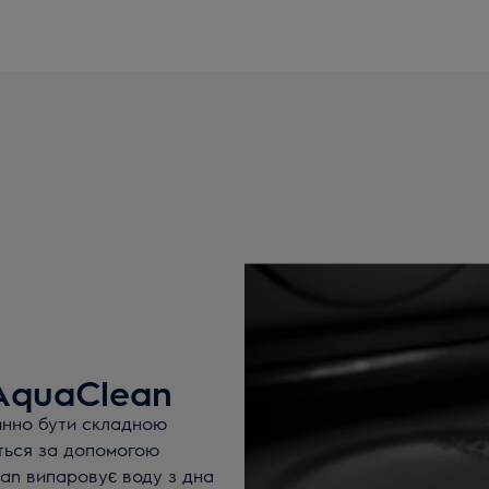
AquaClean
винно бути складною
ться за допомогою
ean випаровує воду з дна