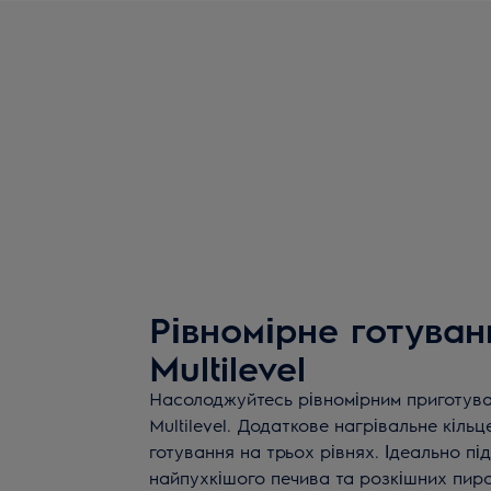
Рівномірне готуван
Multilevel
Насолоджуйтесь рівномірним приготува
Multilevel. Додаткове нагрівальне кіль
готування на трьох рівнях. Ідеально пі
найпухкішого печива та розкішних пиро