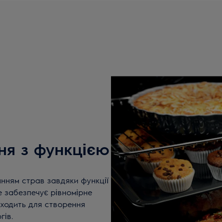
ня з функцією
нням страв завдяки функції
це забезпечує рівномірне
дходить для створення
гів.