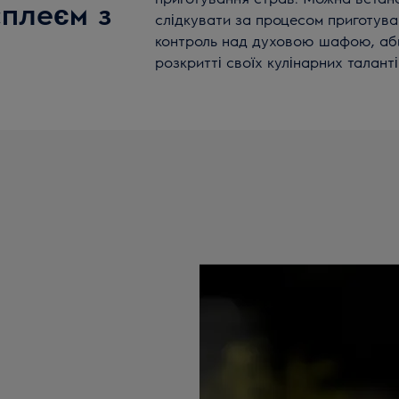
сплеєм з
слідкувати за процесом приготува
контроль над духовою шафою, аби
розкритті своїх кулінарних талант