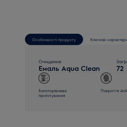
Особливості продукту
Ключові характер
Очищення
Загр
Емаль Aqua Clean
72
Багаторівневе
Покриття Anti
приготування