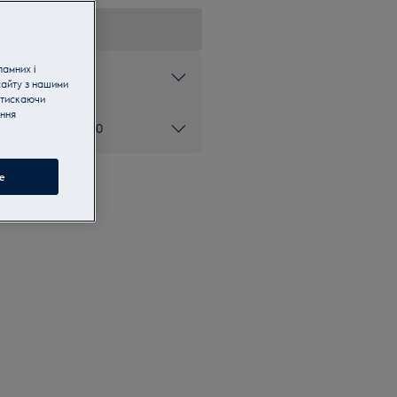
ламних і
ніки
сайту з нашими
атискаючи
ання
ом 0 800 50 80 20
e