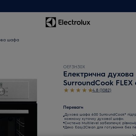
ова шафа
OEF3H30X
Електрична духов
SurroundCook FLEX 
4.8 (1082)
Переваги
Духова шафа 600 SurroundCook® підтр
кожному куточку духової шафи.
Система Multilevel забезпечує рівномі
Деко Easy2Clean для готування без п