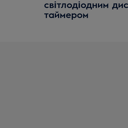
світлодіодним ди
таймером