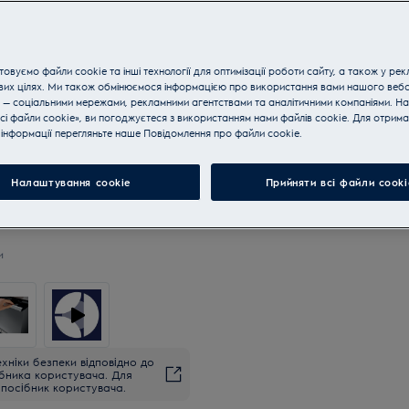
овуємо файли cookie та інші технології для оптимізації роботи сайту, а також у рек
Знижка 15% на комплект тех
вих цілях. Ми також обмінюємося інформацією про використання вами нашого веб
 — соціальними мережами, рекламними агентствами та аналітичними компаніями. Н
сі файли cookie», ви погоджуєтеся з використанням нами файлів cookie. Для отрим
Купуйте техніку за телефон
інформації перегляньте наше Пoвідомлення прo файли cookie.
Налаштування cookie
Прийняти всі файли сooki
и
хніки безпеки відповідно до
ібника користувача. Для
посібник користувача.