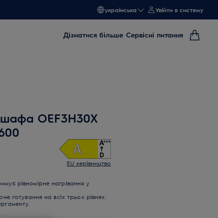
українська
Увійти в систему
Дізнатися більше
Сервісні питання
а шафа OEF3H30X
600
EU керівництво
имує рівномірне нагрівання у
рне готування на всіх трьох рівнях.
ергаменту.