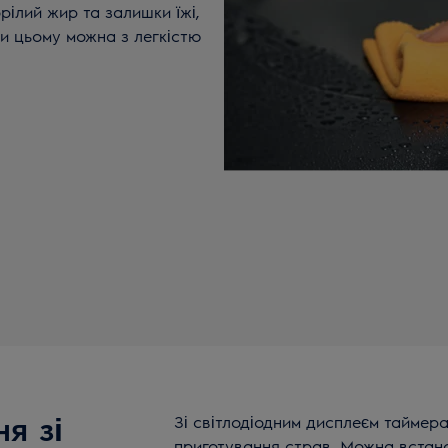
ілий жир та залишки їжі,
и цьому можна з легкістю
я зі
Зі світлодіодним дисплеєм таймер
приготування страв. Можна встан