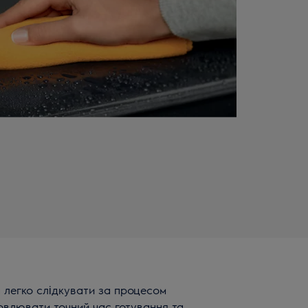
а легко слідкувати за процесом
овлювати точний час готування та