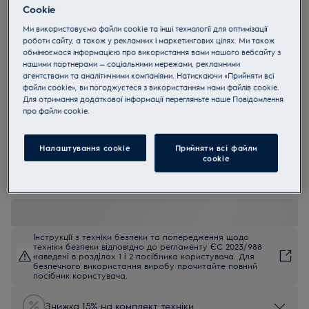
Cookie
OKC5H50X
Духова шафа з парою OKC5H50X
Ми використовуємо файли cookie та інші технології для оптимізації
роботи сайту, а також у рекламних і маркетингових цілях. Ми також
SteamCrisp PRO 700
обмінюємося інформацією про використання вами нашого вебсайту з
нашими партнерами — соціальними мережами, рекламними
4.9 (85)
агентствами та аналітичними компаніями. Натискаючи «Прийняти всі
файли cookie», ви погоджуєтеся з використанням нами файлів cookie.
EU керівництво
Для отримання додаткової інформації перегляньте наше Пoвідомлення
Переваги
прo файли cookie.
Духова шафа 700 SteamCrisp® готує страви при більш низьких
температурах, завдяки чому вони залишаються соковитими.
SteamCrisp не дає страві висохнути і тому ідеально підходить для
Налаштування cookie
Прийняти всі файли
випікання та смаження.
сookie
Підтримуйте чистоту духової шафи природньо, за допомогою
пари, використовуючи AquaClean.
Інструкції з техніки безпеки та попередження щодо
техніки безпеки відповідно до регламенту ЄС 2023/988
наведені в розділах 1 і 2 посібника користувача. Для
безпечного використання виробу прочитайте повний
посібник користувача.
Знижка 15% на комплект техніки