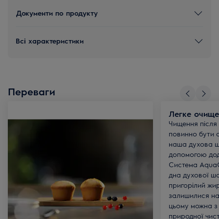
Документи по продукту
Всі характеристики
Переваги
Легке очище
Чищення після 
повинно бути
наша духова 
допомогою дод
Система AquaC
дна духової ш
пригорілий жир
залишилися на
цьому можна з
природної чист