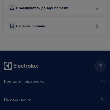
Приєднуйтесь до MyElectrolux
Сервісні питання
Контакти і підтримка
Зв'язатися з нами
Сервісні питання
Про компанію
База знань та поради
Зареєструвати виріб