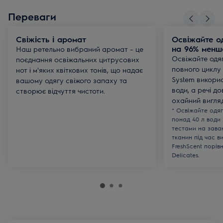
Переваги
Свіжість і аромат
Освіжайте о
на 96% менш
Наш ретельно вибраний аромат – це
Освіжайте одя
поєднання освіжальних цитрусових
повного циклу 
нот і м'яких квіткових тонів, що надає
System викори
вашому одягу свіжого запаху та
води, а речі д
створює відчуття чистоти.
охайний вигляд
* Освіжайте одя
понад 40 л води 
тестами на заван
тканин під час 
FreshScent порі
Delicates.