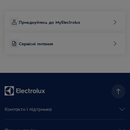
Приєднуйтесь до MyElectrolux
Сервісні питання
Контакти і підтримка
Зв'язатися з нами
Сервісні питання