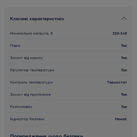
Ключові характеристики
Номінальна напруга, В
220-240
Пара
Так
Захист від накипу
Так
Регулятор температури
Так
Контроль температури
Термостат
Захист від протікання
Так
Розпилювач
Так
Індикатор безпеки
Немає
Попередження щодо безпеки