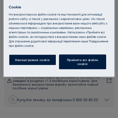
E6SI1-4MN
Cookie
Праска REFINE 600
Ми використовуємо файли cookie та інші технології для оптимізації
роботи сайту, а також у рекламних і маркетингових цілях. Ми також
обмінюємося інформацією про використання вами нашого вебсайту з
4.7 (91)
нашими партнерами — соціальними мережами, рекламними
Переваги
агентствами та аналітичними компаніями. Натискаючи «Прийняти всі
файли cookie», ви погоджуєтеся з використанням нами файлів cookie.
Прасуйте ваш одяг швидко та без зусиль.
Потужна пара. Швидке нагрівання — Готова до роботи за лічені
Для отримання додаткової інформації перегляньте наше Пoвідомлення
секунди.
прo файли cookie.
Стійка до механічних пошкоджень поверхня, що легко ковзає.
Налаштування cookie
Прийняти всі файли
сookie
Інструкції з техніки безпеки та попередження щодо
техніки безпеки відповідно до регламенту ЄС 2023/988
наведені в розділах 1 і 2 посібника користувача. Для
безпечного використання виробу прочитайте повний
посібник користувача.
Купуйте техніку за телефоном 0 800 50 80 20