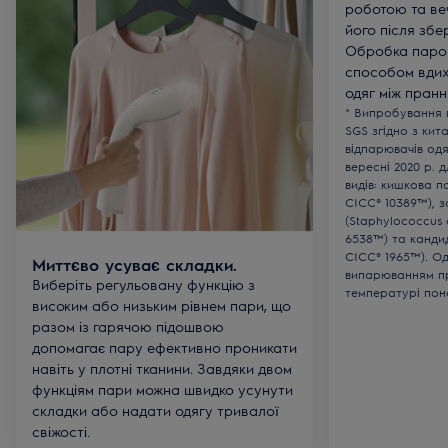
роботою та ве
його після збе
Обробка парою
способом вдих
одяг між пранн
* Випробування 
SGS згідно з ки
відпарювачів одя
вересні 2020 р. 
видів: кишкова па
CICC® 10389™), 
(Staphylococcus 
6538™) та кандид
CICC® 1965™). О
Миттєво усуває складки.
випарюванням пр
Виберіть регульовану функцію з
температурі пона
високим або низьким рівнем пари, що
разом із гарячою підошвою
допомагає пару ефективно проникати
навіть у плотні тканини. Завдяки двом
функціям пари можна швидко усунути
складки або надати одягу тривалої
свіжості.