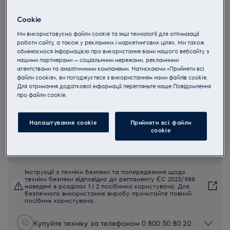
E7HS1-6OW
Cookie
Refine 700
Ми використовуємо файли cookie та інші технології для оптимізації
роботи сайту, а також у рекламних і маркетингових цілях. Ми також
4.7 (85)
обмінюємося інформацією про використання вами нашого вебсайту з
нашими партнерами — соціальними мережами, рекламними
Переваги
агентствами та аналітичними компаніями. Натискаючи «Прийняти всі
Легкий і простий спосіб усунути складки та освіжити свій одяг.
файли cookie», ви погоджуєтеся з використанням нами файлів cookie.
Прасувальна дошка не потрібна, адже можна прасувати одяг за
Для отримання додаткової інформації перегляньте наше Пoвідомлення
допомогою пари прямо на вішалці.
У Refine 700 можна регулювати налаштування пари, а завдяки
прo файли cookie.
нагріву підошви, такнина миттєво обробляється парою й
усуваються складки.
Швидкий і простий спосіб освіжити одяг між праннями. Одяг
Налаштування cookie
Прийняти всі файли
стане не лише розгладженим, але також сповниться свіжістю.
сookie
Інструкції з техніки безпеки та попередження щодо
техніки безпеки відповідно до регламенту ЄС 2023/988
наведені в розділах 1 і 2 посібника користувача. Для
безпечного використання виробу прочитайте повний
посібник користувача.
Купуйте техніку за телефоном 0 800 50 80 20