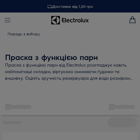
Доставка від 1,20 грн
Поради з вибору
Праска з функцією пари
Праска з функцією пари від Electrolux розгладжує навіть
найпомітніші складки, віртуозно оминаючи ґудзики та
вишивку. Оцініть зручність резервуара для води розміром
XL та регульовану подачу пари. Гумова підставка, індикатор
гарячої підошви й автовідключення після 30 секунд
гарантують вашу безпеку.