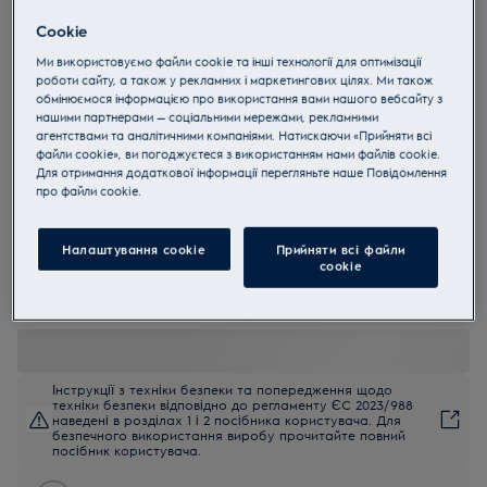
EW6S227CU
Cookie
PerfectCare 600 Компактна
Ми використовуємо файли cookie та інші технології для оптимізації
пральна машина з фронтальним
роботи сайту, а також у рекламних і маркетингових цілях. Ми також
обмінюємося інформацією про використання вами нашого вебсайту з
завантаженням
нашими партнерами — соціальними мережами, рекламними
агентствами та аналітичними компаніями. Натискаючи «Прийняти всі
4.5 (35)
файли cookie», ви погоджуєтеся з використанням нами файлів cookie.
Для отримання додаткової інформації перегляньте наше Пoвідомлення
EU керівництво
прo файли cookie.
Переваги
Заощаджуйте місце з пральною машиною серії 600 PerfectCare з
SensiCare.
Налаштування cookie
Прийняти всі файли
Технологія SensiCare автоматично регулює час, витрати води та
сookie
енергії.
Кожне волокно зберігає м'яке відчуття
Інструкції з техніки безпеки та попередження щодо
техніки безпеки відповідно до регламенту ЄС 2023/988
наведені в розділах 1 і 2 посібника користувача. Для
безпечного використання виробу прочитайте повний
посібник користувача.