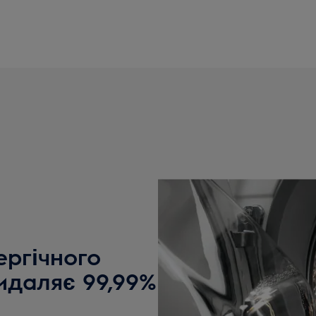
ргічного
идаляє 99,99%