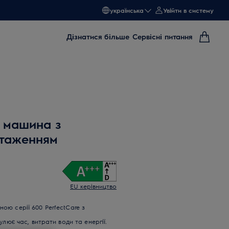
українська
Увійти в систему
Дізнатися більше
Сервісні питання
 машина з
нтаженням
EU керівництво
ю серії 600 PerfectCare з
лює час, витрати води та енергії.
я