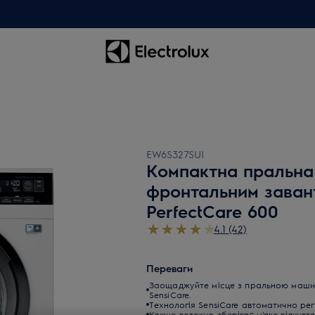
EW6S327SUI
Компактна пральна
фронтальним зава
PerfectCare 600
4.1 (42)
Переваги
Заощаджуйте місце з пральною машино
SensiCare.
Технологія SensiCare автоматично регу
Кожне волокно зберігає м'яке відчутт