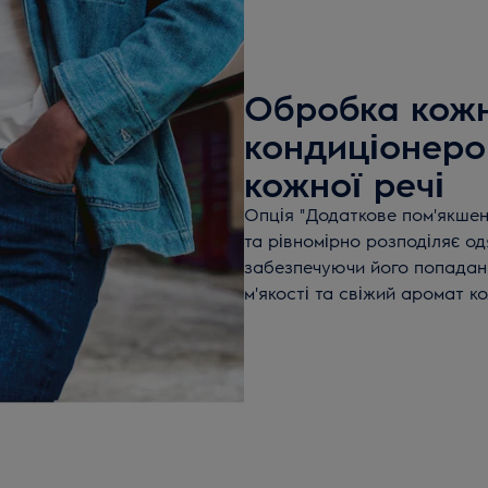
Обробка кожн
кондиціонеро
кожної речі
Опція "Додаткове пом'якше
та рівномірно розподіляє о
забезпечуючи його попаданн
м'якості та свіжий аромат к