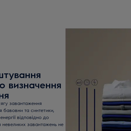
штування
єю визначення
ня
сягу завантаження
я бавовни та синтетики,
енергії відповідно до
ня невеликих завантажень не