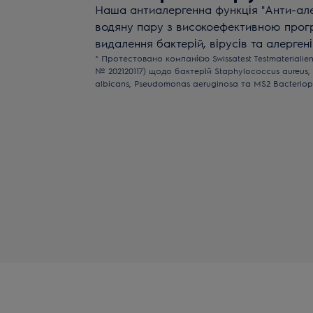
Наша антиалергенна функція "Анти-але
водяну пару з високоефективною про
видалення бактерій, вірусів та алергені
* Протестовано компанією Swissatest Testmaterialien
№ 202120117) щодо бактерій Staphylococcus aureus,
albicans, Pseudomonas aeruginosa та MS2 Bacterio