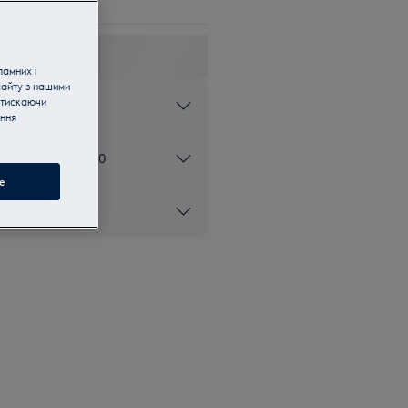
ламних і
сайту з нашими
атискаючи
орний двигун
ання
ом 0 800 50 80 20
e