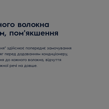
ого волокна
м, пом'якшення
ння" здійснює попереднє замочування
дяг перед додаванням кондиціонеру,
я до кожного волокна, відчуття
ожної речі на довше.