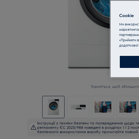
Cookie
Ми використ
маркетинго
партнерами
«Прийняти в
додаткової 
Торкніться, щоб збільшит
Інструкції з техніки безпеки та попередження щодо те
регламенту ЄС 2023/988 наведені в розділах 1 і 2 пос
безпечного використання виробу прочитайте повний 