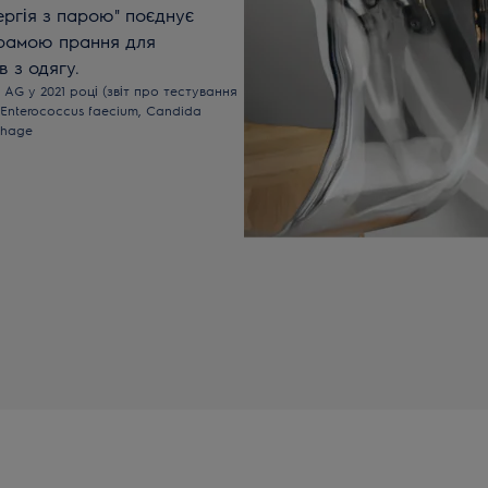
ргія з парою" поєднує
грамою прання для
в з одягу.
 AG у 2021 році (звіт про тестування
 Enterococcus faecium, Candida
phage