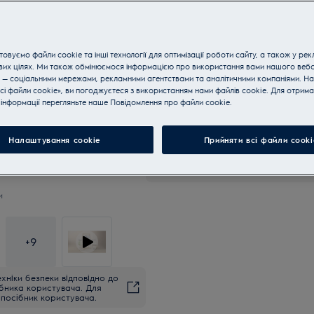
овуємо файли cookie та інші технології для оптимізації роботи сайту, а також у рек
вих цілях. Ми також обмінюємося інформацією про використання вами нашого веб
 — соціальними мережами, рекламними агентствами та аналітичними компаніями. Н
10 років гарантії на інверт
сі файли cookie», ви погоджуєтеся з використанням нами файлів cookie. Для отрим
інформації перегляньте наше Пoвідомлення прo файли cookie.
Купуйте техніку за телефон
Налаштування cookie
Прийняти всі файли сooki
Вироблено в Україні
и
+
9
хніки безпеки відповідно до
ібника користувача. Для
посібник користувача.