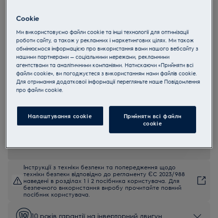
EW8F169SAU
Cookie
PerfectCare 800 Фронтальна
Ми використовуємо файли cookie та інші технології для оптимізації
пральна машина
роботи сайту, а також у рекламних і маркетингових цілях. Ми також
4.4 (17)
обмінюємося інформацією про використання вами нашого вебсайту з
нашими партнерами — соціальними мережами, рекламними
агентствами та аналітичними компаніями. Натискаючи «Прийняти всі
EU керівництво
файли cookie», ви погоджуєтеся з використанням нами файлів cookie.
Переваги
Для отримання додаткової інформації перегляньте наше Пoвідомлення
Енергоефективність, час та догляд — ідеально збалансовані у
прo файли cookie.
програмі UltraWash.
Кращий догляд та енергоефективність менше, ніж за годину, з
програмою UltraWash.
AutoDose означає інтелектуальне дозування миючого засобу для
Налаштування cookie
Прийняти всі файли
збереження якості ваших улюблених бавовняних речей.
сookie
Інструкції з техніки безпеки та попередження щодо
техніки безпеки відповідно до регламенту ЄС 2023/988
наведені в розділах 1 і 2 посібника користувача. Для
безпечного використання виробу прочитайте повний
посібник користувача.
10 років гарантії на інверторний двигун