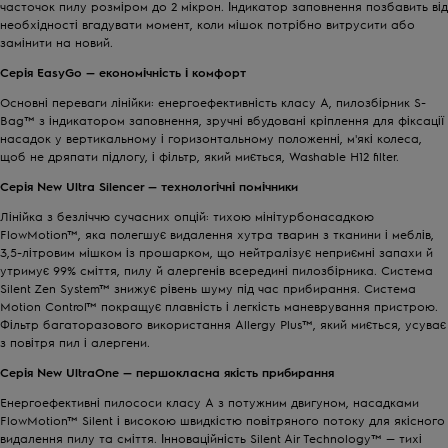
часточок пилу розміром до 2 мікрон. Індикатор заповнення позбавить від
необхідності вгадувати момент, коли мішок потрібно витрусити або
замінити на новий.
Серія
EasyGo
— економічність і комфорт
Основні переваги лінійки: енергоефективність класу A, пилозбірник S-
Bag™ з індикатором заповнення, зручні вбудовані кріплення для фіксації
насадок у вертикальному і горизонтальному положенні, м'які колеса,
щоб не дряпати підлогу, і фільтр, який миється, Washable H12 filter.
Серія
New Ultra Silencer
— технологічні помічники
Лінійка з безліччю сучасних опцій: тихою мінітурбонасадкою
FlowMotion™, яка полегшує видалення хутра тварин з тканини і меблів,
3,5-літровим мішком із прошарком, що нейтралізує неприємні запахи й
утримує 99% сміття, пилу й алергенів всередині пилозбірника. Система
Silent Zen System™ знижує рівень шуму під час прибирання. Система
Motion Control™ покращує плавність і легкість маневрування пристрою.
Фільтр багаторазового використання Allergy Plus™, який миється, усуває
з повітря пил і алергени.
Серія
New UltraOne
— першокласна якість прибирання
Енергоефективні пилососи класу А з потужним двигуном, насадками
FlowMotion™ Silent і високою швидкістю повітряного потоку для якісного
видалення пилу та сміття. Інноваційність Silent Air Technology™ — тихі