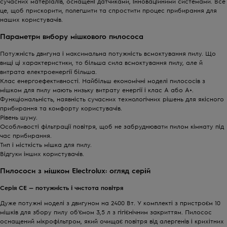
сучасних матеріалів, оснащені датчиками, інноваційними системами. Все
це, щоб прискорити, полегшити та спростити процес прибирання для
наших користувачів.
Параметри вибору мішкового пилососа
Потужність двигуна і максимальна потужність всмоктування пилу. Що
вищі ці характеристики, то більша сила всмоктування пилу, але й
витрата електроенергії більша.
Клас енергоефективності. Найбільш економічні моделі пилососів з
мішком для пилу мають низьку витрату енергії і клас А або А+.
Функціональність, наявність сучасних технологічних рішень для якісного
прибирання та комфорту користувачів.
Рівень шуму.
Особливості фільтрації повітря, щоб не забруднювати пилом кімнату під
час прибирання.
Тип і місткість мішка для пилу.
Відгуки інших користувачів.
Пилососи з мішком Electrolux: огляд серій
Серія
CE
— потужність і чистота повітря
Дуже потужні моделі з двигуном на 2400 Вт. У комплекті з пристроєм 10
мішків для збору пилу об'ємом 3,5 л з гігієнічним закриттям. Пилосос
оснащений мікрофільтром, який очищає повітря від алергенів і крихітних