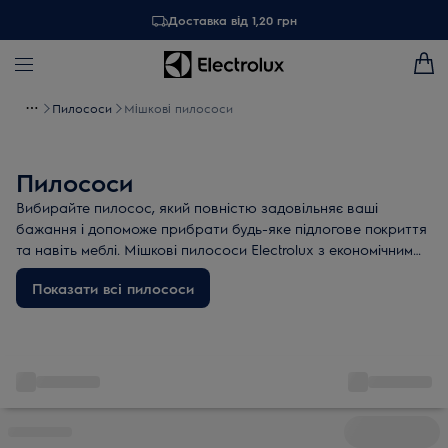
Доставка від 1,20 грн
Пилососи
Мішкові пилососи
Пилососи
Вибирайте пилосос, який повністю задовільняє ваші
бажання і допоможе прибрати будь-яке підлогове покриття
та навіть меблі. Мішкові пилососи Electrolux з економічним
мотором, містким пилозбірником і змінними насадками
Показати всі пилососи
забезпечують чудову якість збирання пилу і високу
ефективність фільтрації повітря.