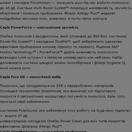
шланг і насадка FlowMotion — знижують шум під час роботи пилососа
до 65 дБ. Система Multi Room System™ покращує маневровість, зручність
зберігання і полегшує прибирання. Фільтр Allergy Plus™ видаляє
найдрібніші частинки пилу, алергени, а потім легко миється.
Серія
PowerForce
— максимальна зручність
Лінійка пилососів з екодвигуном, який споживає до 800 Ват, системою
Power Pro System™ і насадкою DustPro™, щоб забезпечити однаково
ефективне прибирання килимів, паркету та ламінату. Рішення 360°
Motion Technology™ і PowerForce™ дають можливість пилососити
важкодоступні куточки і з легкістю маневрувати між меблями. Набір
доповнюють система швидкої заміни пилозбірника і фільтр Hygiene 12,
який можна мити.
Серія
Pure D8
— екологічний вибір
Пилососи, що складаються на 55% з перероблених матеріалів.
Оснащені технологією SmartMode, яка визначає тип підлогового
покриття й автоматично налаштовує потужність пилососа. Крім того,
пристрої серії забезпечили:
системою PureSound, яка забезпечує тиху роботу на будь-яких підлогах
— всього 57 дБ;
універсальною насадкою OneGo Power Clean для всіх типів покриттів;
ефективним фільтром Allergy Plus™.
Серія
SilentPerformer
— тихе і якісне прибирання