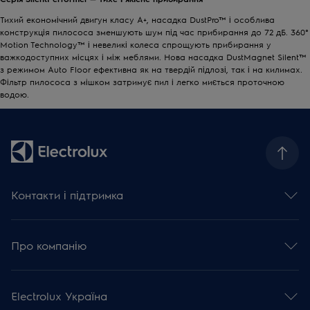
Тихий економічний двигун класу A+, насадка DustPro™ і особлива
конструкція пилососа зменшують шум під час прибирання до 72 дБ. 360°
Motion Technology™ і невеликі колеса спрощують прибирання у
важкодоступних місцях і між меблями. Нова насадка DustMagnet Silent™
з режимом Auto Floor ефективна як на твердій підлозі, так і на килимах.
Фільтр пилососа з мішком затримує пил і легко миється проточною
водою.
Контакти і підтримка
Зв'язатися з нами
Сервісні питання
Про компанію
База знань та поради
Зареєструвати виріб
Концерн Electrolux
Залишити відгук
Прес-центр та новини
Інструкції з експлуатації
Electrolux Україна
Фінансова інформація
Гарантія