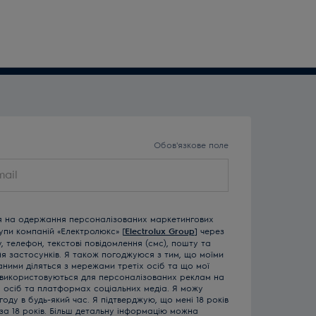
Обов'язкове поле
я на одержання персоналізованих маркетингових
рупи компаній «Електролюкс» [
Electrolux Group
] через
 телефон, текстові повідомлення (смс), пошту та
ня застосунків. Я також погоджуюся з тим, що моїми
ними діляться з мережами третіх осіб та що мої
 використовуються для персоналізованих реклам на
х осіб та платформах соціальних медіа. Я можу
году в будь-який час. Я підтверджую, що мені 18 років
за 18 років. Більш детальну інформацію можна