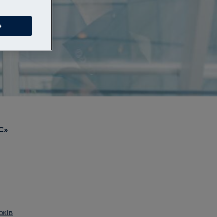
e
С»
оків