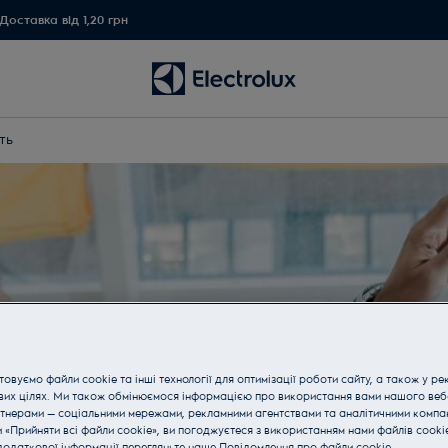
Доставка від 1,20 грн
ть
овуємо файли cookie та інші технології для оптимізації роботи сайту, а також у ре
вих цілях. Ми також обмінюємося інформацією про використання вами нашого веб
тнерами — соціальними мережами, рекламними агентствами та аналітичними компан
«Прийняти всі файли cookie», ви погоджуєтеся з використанням нами файлів cooki
одаткової інформації перегляньте наше Пoвідомлення прo файли cookie.