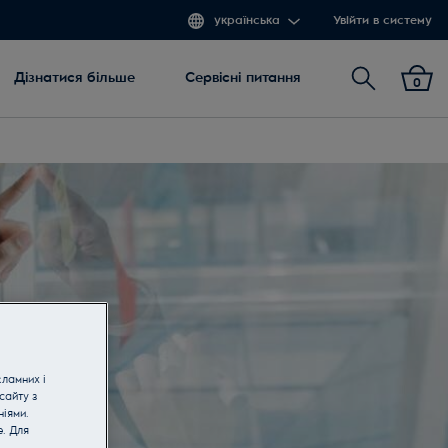
українська
Увійти в систему
Пошук
Дізнатися більше
Сервісні питання
0
кламних і
сайту з
іями.
e. Для