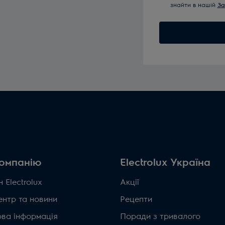
знайти в нашій
За
омпанію
Electrolux Україна
 Electrolux
Акції
ентр та новини
Рецепти
ова інформація
Поради з тривалого