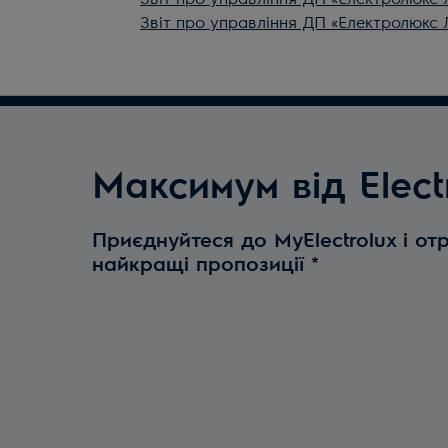
Звіт про управління ДП «Електролюкс 
Максимум від Elect
Приєднуйтеся до MyElectrolux і от
найкращі пропозиції
*