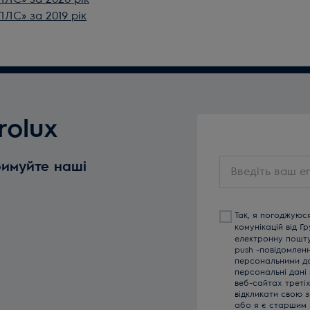
ЛЛС» за 2019 рік
rolux
Введіть
римуйте наші
ваш
email
Так, я погоджуюс
комунікацій від Г
електронну пошту,
push -повідомлен
персональними да
персональні дані
веб-сайтах треті
відкликати свою з
або я є старшим 