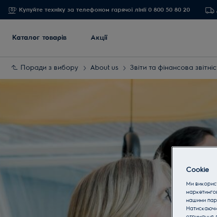
Купуйте техніку за телефоном гарячої лінії 0 800 50 80 20
Каталог товарів
Акції
Поради з вибору
About us
Звіти та фінансова звітніс
Cookie
Ми використ
маркетинго
нашими пар
Натискаючи 
отримання д