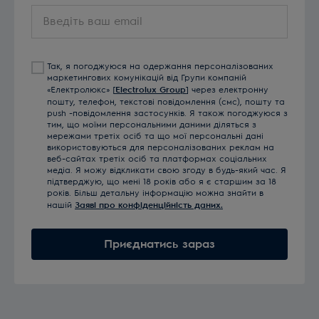
Введіть
ваш
email
Так, я погоджуюся на одержання персоналізованих
маркетингових комунікацій від Групи компаній
«Електролюкс» [
Electrolux Group
] через електронну
пошту, телефон, текстові повідомлення (смс), пошту та
push -повідомлення застосунків. Я також погоджуюся з
тим, що моїми персональними даними діляться з
мережами третіх осіб та що мої персональні дані
використовуються для персоналізованих реклам на
веб-сайтах третіх осіб та платформах соціальних
медіа. Я можу відкликати свою згоду в будь-який час. Я
підтверджую, що мені 18 років або я є старшим за 18
років. Більш детальну інформацію можна знайти в
нашій
Заяві про конфіденційність даних.
Приєднатись зараз