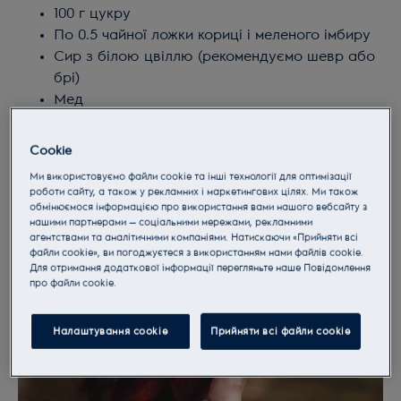
100 г цукру
По 0.5 чайної ложки кориці і меленого імбиру
Сир з білою цвіллю (рекомендуємо шевр або
брі)
Мед
Горіхи або розмарин на ваш смак
Cookie
Ми використовуємо файли cookie та інші технології для оптимізації
роботи сайту, а також у рекламних і маркетингових цілях. Ми також
обмінюємося інформацією про використання вами нашого вебсайту з
нашими партнерами — соціальними мережами, рекламними
агентствами та аналітичними компаніями. Натискаючи «Прийняти всі
файли cookie», ви погоджуєтеся з використанням нами файлів cookie.
Для отримання додаткової інформації перегляньте наше Пoвідомлення
прo файли cookie.
Налаштування cookie
Прийняти всі файли сookie