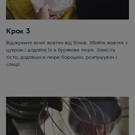
Крок 3
Відокремте яєчні жовтки від білків. Збийте жовтки з
цукром і додайте їх в бурякове пюре. Замісіть
тісто, додавши в пюре борошно, розпушувач і
спеції.