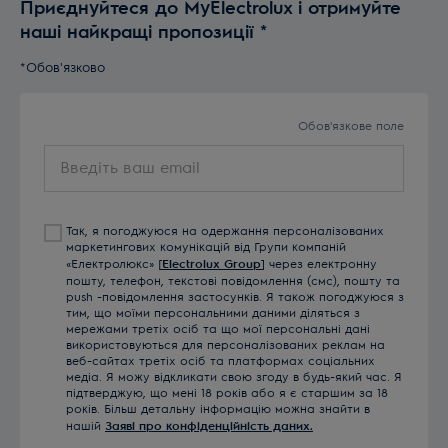
Приєднуйтеся до MyElectrolux і отримуйте
наші найкращі пропозиції
*
*Обов'язково
Обов'язкове поле
Введіть
ваш
email
Так, я погоджуюся на одержання персоналізованих
маркетингових комунікацій від Групи компаній
«Електролюкс» [
Electrolux Group
] через електронну
пошту, телефон, текстові повідомлення (смс), пошту та
push -повідомлення застосунків. Я також погоджуюся з
тим, що моїми персональними даними діляться з
мережами третіх осіб та що мої персональні дані
використовуються для персоналізованих реклам на
веб-сайтах третіх осіб та платформах соціальних
медіа. Я можу відкликати свою згоду в будь-який час. Я
підтверджую, що мені 18 років або я є старшим за 18
років. Більш детальну інформацію можна знайти в
нашій
Заяві про конфіденційність даних.