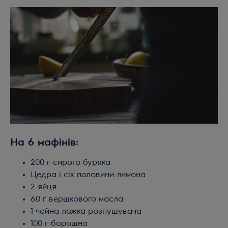
На 6 мафінів:
200 г сирого буряка
Цедра і сік половини лимона
2 яйця
60 г вершкового масла
1 чайна ложка розпушувача
100 г борошна