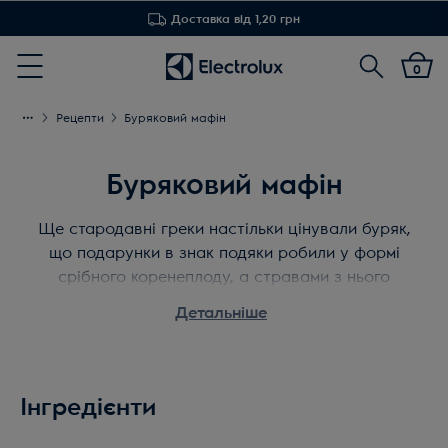
Доставка від 1,20 грн
Пошук
0
Menu
Рецепти
Буряковий мафін
Буряковий мафін
Ще стародавні греки настільки цінували буряк,
що подарунки в знак подяки робили у формі
срібного коренеплоду, а стравами з нього
прикрашали столи багатих і знатних людей.
Детальніше
Спробуйте пікантні бурякові мафіни з сиром
(рекомендуємо з білою цвіллю - брі).
Інгредієнти