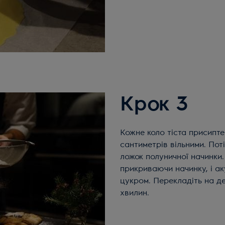
Крок 3
Кожне коло тіста присипте меленим мигдалем, залишаючи з країв кілька
сантиметрів вільними. Пот
ложок полуничної начинки. 
прикриваючи начинку, і а
цукром. Перекладіть на де
хвилин.