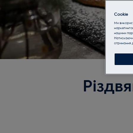
Cookie
Ми використ
маркетинго
нашими пар
Натискаючи 
отримання д
Різдв