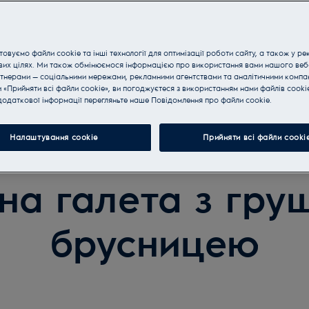
овуємо файли cookie та інші технології для оптимізації роботи сайту, а також у ре
вих цілях. Ми також обмінюємося інформацією про використання вами нашого веб
тнерами — соціальними мережами, рекламними агентствами та аналітичними компан
«Прийняти всі файли cookie», ви погоджуєтеся з використанням нами файлів cooki
одаткової інформації перегляньте наше Пoвідомлення прo файли cookie.
Налаштування cookie
Прийняти всі файли сooki
яна галета з гру
брусницею