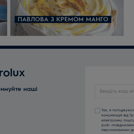
ПАВЛОВА З КРЕМОМ МАНГО
rolux
Введіть
римуйте наші
ваш
email
Так, я погоджуюс
комунікацій від Г
електронну пошту,
push -повідомлен
персональними да