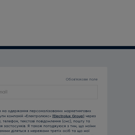
Обов'язкове поле
я на одержання персоналізованих маркетингових
рупи компаній «Електролюкс» [
Electrolux Group
] через
 телефон, текстові повідомлення (смс), пошту та
ня застосунків. Я також погоджуюся з тим, що моїми
ними діляться з мережами третіх осіб та що мої