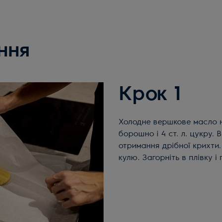
ння
Крок 1
Холодне вершкове масло наріжте кубиками в миску. Додайте просіяне
борошно і 4 ст. л. цукру.
отримання дрібної крихти.
кулю. Загорніть в плівку і