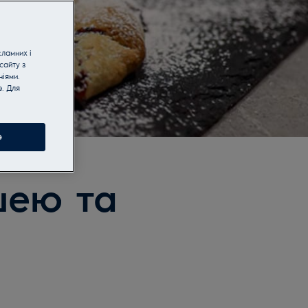
кламних і
сайту з
іями.
e. Для
e
шею та