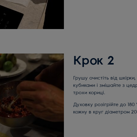
Крок 2
Грушу очистіть від шкірки, розріжте навпіл і видаліть насіння, наріжте
кубиками і змішайте з це
трохи кориці.
Духовку розігрійте до 180 
кожну в круг діаметром 20