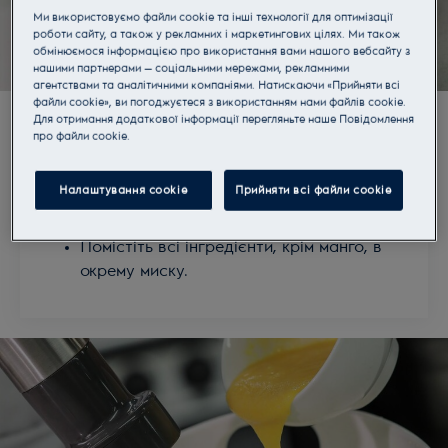
Ми використовуємо файли cookie та інші технології для оптимізації
роботи сайту, а також у рекламних і маркетингових цілях. Ми також
обмінюємося інформацією про використання вами нашого вебсайту з
нашими партнерами — соціальними мережами, рекламними
агентствами та аналітичними компаніями. Натискаючи «Прийняти всі
Видаліть шкірку і кісточку у одного
файли cookie», ви погоджуєтеся з використанням нами файлів cookie.
Для отримання додаткової інформації перегляньте наше Пoвідомлення
великого плода манго.
прo файли cookie.
Помістіть м'якіть манго в миску і
подрібніть за допомогою ручного
Налаштування cookie
Прийняти всі файли сookie
блендера Masterpiece.
Додайте сік лимона за смаком.
Помістіть всі інгредієнти, крім манго, в
окрему миску.