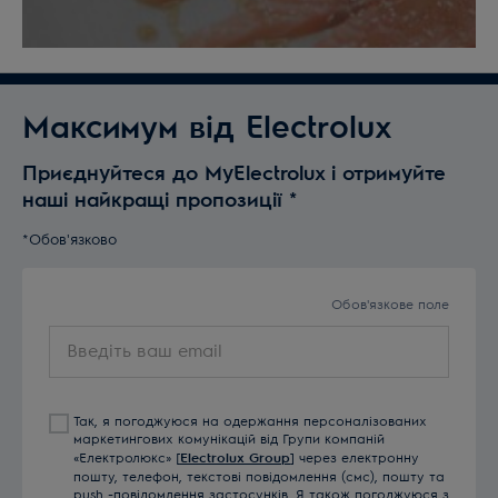
Максимум від Electrolux
Приєднуйтеся до MyElectrolux і отримуйте
наші найкращі пропозиції
*
*Обов'язково
Обов'язкове поле
Введіть
ваш
email
Так, я погоджуюся на одержання персоналізованих
маркетингових комунікацій від Групи компаній
«Електролюкс» [
Electrolux Group
] через електронну
пошту, телефон, текстові повідомлення (смс), пошту та
push -повідомлення застосунків. Я також погоджуюся з