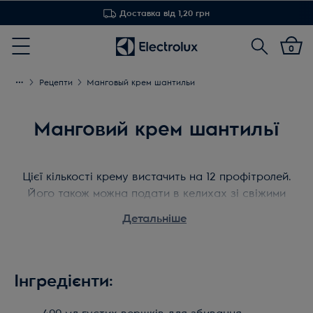
Доставка від 1,20 грн
Пошук
0
Menu
Рецепти
Манговый крем шантильи
Манговий крем шантильї
Цієї кількості крему вистачить на 12 профітролей.
Його також можна подати в келихах зі свіжими
фруктами. Або використовувати в якості начинки
Детальніше
для випічки, наприклад торта св. Оноре. З ним
можна навіть приготувати ромову бабу в
тропічному стилі.
Час приготування:
10 хвилин
Інгредієнти: