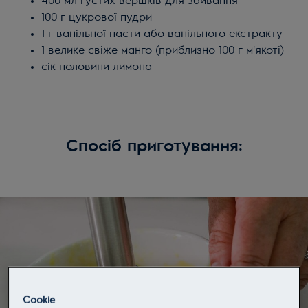
400 мл густих вершків для збивання
100 г цукрової пудри
1 г ванільної пасти або ванільного екстракту
1 велике свіже манго (приблизно 100 г м'якоті)
сік половини лимона
Спосіб приготування:
Cookie