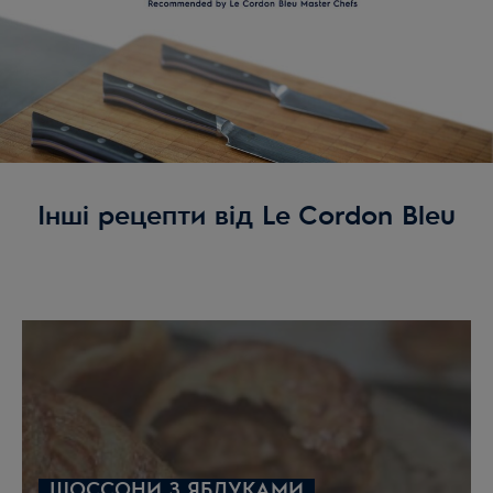
холодним в звичайному келиху у формі тюльпана,
щоб насолодитися ароматом і кремовою
текстурою бульбашок.
Інші рецепти від Le Cordon Bleu
ШОССОНИ З ЯБЛУКАМИ