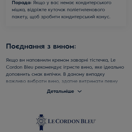
Порада:
Якщо у вас немає кондитерського
мішка, відріжте куточок поліетиленового
пакету, щоб зробити кондитерський конус.
Поєднання з вином:
Якщо ви наповнили кремом заварні тістечка, Le
Cordon Bleu рекомендує ігристе вино, яке ідеально
доповнить смак випічки. В даному випадку
важливо вибрати вино, здатне витримати певну
насолоду. Більшість ігристих вин - це брют, вам же
Детальніше
потрібно сухе («Sec» французькою), яке містить від
17 до 32 г цукру. Таке вино ідеально поєднується з
хрусткою випічкою, не порушуючи солодкості
манговою начинки. Відмінним вибором стане
Conegliano Valdobbiadene Prosecco Superiore
D.O.C.G. з Венето або Шампані. Подавайте його