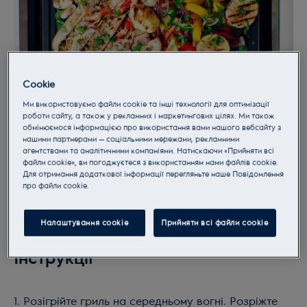
Cookie
Ми використовуємо файли cookie та інші технології для оптимізації
роботи сайту, а також у рекламних і маркетингових цілях. Ми також
обмінюємося інформацією про використання вами нашого вебсайту з
нашими партнерами — соціальними мережами, рекламними
агентствами та аналітичними компаніями. Натискаючи «Прийняти всі
файли cookie», ви погоджуєтеся з використанням нами файлів cookie.
Для отримання додаткової інформації перегляньте наше Пoвідомлення
прo файли cookie.
Налаштування cookie
Прийняти всі файли сookie
Інструкції
1. Розігрійте гриль на середньому вогні. Розріжте