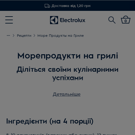
Доставка від 1,20 грн
Пошук
0
Menu
Рецепти
Море Продукты на Гриле
Морепродукти на грилі
Діліться своїми кулінарними
успіхами
Завдяки нашим декам-гриль для індукційних
Детальніше
варильних панелей ви можете готувати
прекрасні страви і пригощати ними прямо прямо
з печі. Можливість брати їжу самими прямо з
гриля принесе вашим гостям особливе
Інгредієнти (на 4 порції)
задоволення і стане приємною розвагою.