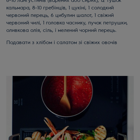
8-10 лангустинів (варених або сирих), 12 тушок
кальмара, 8-10 гребінців, 1 цукіні, 1 солодкий
червоний перець, 6 цибулин шалот, 1 свіжий
червоний чилі, 1 головка часнику, пучок петрушки,
оливкова олія, сіль, і мелений чорний перець.
Подавати з хлібом і салатом зі свіжих овочів