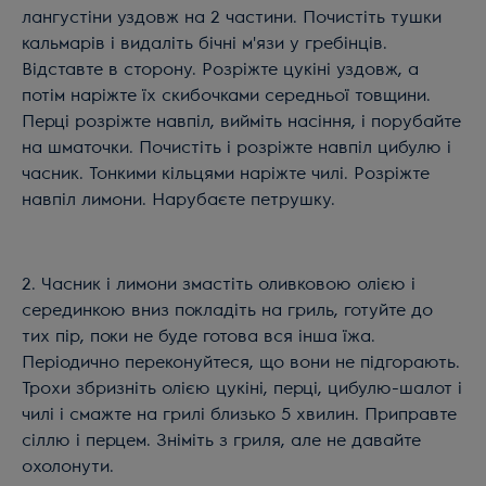
лангустіни уздовж на 2 частини. Почистіть тушки
кальмарів і видаліть бічні м'язи у гребінців.
Відставте в сторону. Розріжте цукіні уздовж, а
потім наріжте їх скибочками середньої товщини.
Перці розріжте навпіл, вийміть насіння, і порубайте
на шматочки. Почистіть і розріжте навпіл цибулю і
часник. Тонкими кільцями наріжте чилі. Розріжте
навпіл лимони. Нарубаєте петрушку.
2. Часник і лимони змастіть оливковою олією і
серединкою вниз покладіть на гриль, готуйте до
тих пір, поки не буде готова вся інша їжа.
Періодично переконуйтеся, що вони не підгорають.
Трохи збризніть олією цукіні, перці, цибулю-шалот і
чилі і смажте на грилі близько 5 хвилин. Приправте
сіллю і перцем. Зніміть з гриля, але не давайте
охолонути.