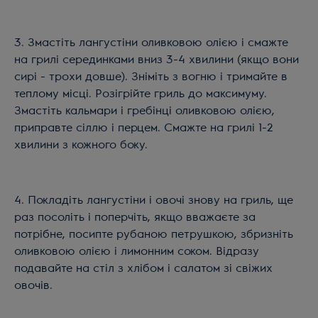
3. Змастіть лангустіни оливковою олією і смажте
на грилі серединками вниз 3-4 хвилини (якщо вони
сирі - трохи довше). Зніміть з вогню і тримайте в
теплому місці. Розігрійте гриль до максимуму.
Змастіть кальмари і гребінці оливковою олією,
приправте сіллю і перцем. Смажте на грилі 1-2
хвилини з кожного боку.
4. Покладіть лангустіни і овочі знову на гриль, ще
раз посоліть і поперчіть, якщо вважаєте за
потрібне, посипте рубаною петрушкою, збризніть
оливковою олією і лимонним соком. Відразу
подавайте на стіл з хлібом і салатом зі свіжих
овочів.