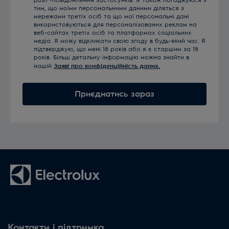
push -повідомлення застосунків. Я також погоджуюся з
тим, що моїми персональними даними діляться з
мережами третіх осіб та що мої персональні дані
використовуються для персоналізованих реклам на
веб-сайтах третіх осіб та платформах соціальних
медіа. Я можу відкликати свою згоду в будь-який час. Я
підтверджую, що мені 18 років або я є старшим за 18
років. Більш детальну інформацію можна знайти в
нашій
Заяві про конфіденційність даних.
Приєднатись зараз
Контакти і підтримка