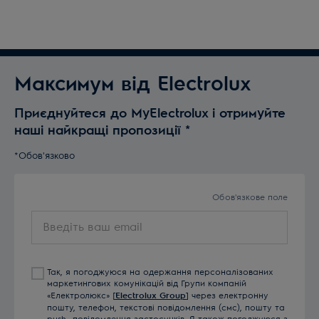
Максимум від Electrolux
Приєднуйтеся до MyElectrolux і отримуйте
наші найкращі пропозиції
*
*Обов'язково
Обов'язкове поле
Введіть
ваш
email
Так, я погоджуюся на одержання персоналізованих
маркетингових комунікацій від Групи компаній
«Електролюкс» [
Electrolux Group
] через електронну
пошту, телефон, текстові повідомлення (смс), пошту та