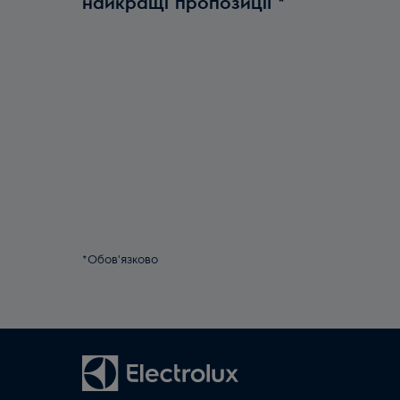
найкращі пропозиції
*
*Обов'язково