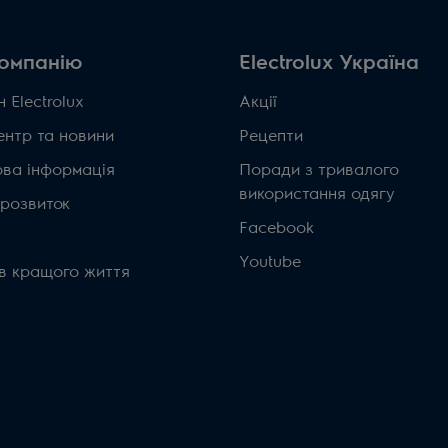
омпанію
Electrolux Україна
 Electrolux
Акції
ентр та новини
Рецепти
ова інформація
Поради з тривалого
використання одягу
 розвиток
Facebook
а
Youtube
ів кращого життя