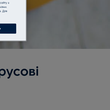
сайту з
іями.
e. Для
e
русові