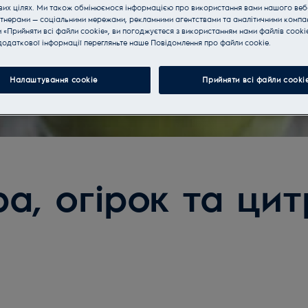
вих цілях. Ми також обмінюємося інформацією про використання вами нашого веб
тнерами — соціальними мережами, рекламними агентствами та аналітичними компан
«Прийняти всі файли cookie», ви погоджуєтеся з використанням нами файлів cooki
одаткової інформації перегляньте наше Пoвідомлення прo файли cookie.
Налаштування cookie
Прийняти всі файли сooki
а, огірок та цит