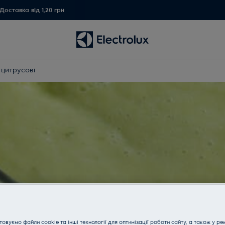
Доставка від 1,20 грн
 цитрусові
овуємо файли cookie та інші технології для оптимізації роботи сайту, а також у ре