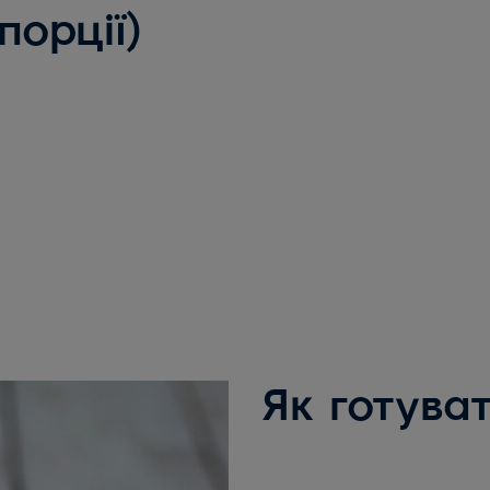
порції)
Як готува