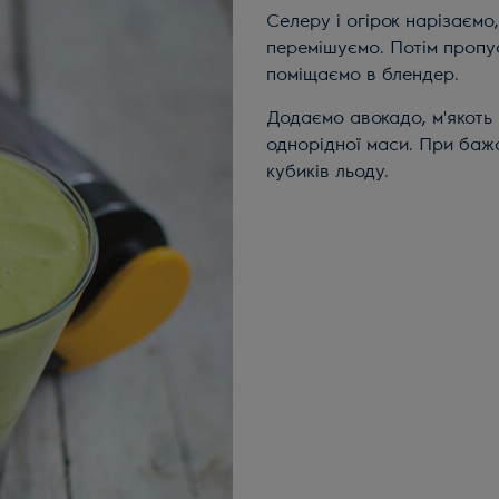
Селеру і огірок нарізаємо
перемішуємо. Потім пропус
поміщаємо в блендер.
Додаємо авокадо, м'якоть 
однорідної маси. При баж
кубиків льоду.