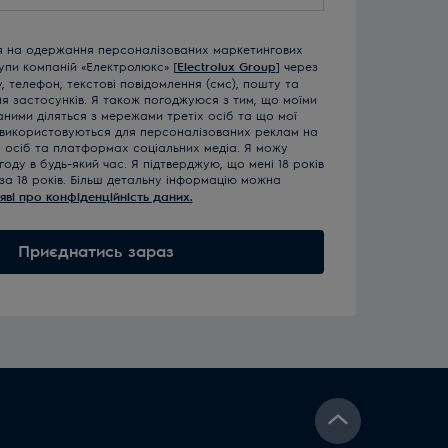
я на одержання персоналізованих маркетингових
рупи компаній «Електролюкс» [
Electrolux Group
] через
 телефон, текстові повідомлення (смс), пошту та
ня застосунків. Я також погоджуюся з тим, що моїми
ними діляться з мережами третіх осіб та що мої
 використовуються для персоналізованих реклам на
х осіб та платформах соціальних медіа. Я можу
году в будь-який час. Я підтверджую, що мені 18 років
за 18 років. Більш детальну інформацію можна
яві про конфіденційність даних.
Приєднатись зараз