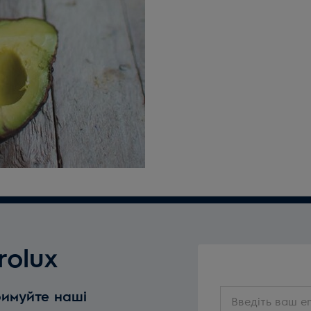
rolux
Введіть
римуйте наші
ваш