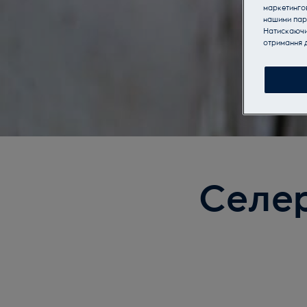
маркетинго
нашими пар
Натискаючи 
отримання д
Селер