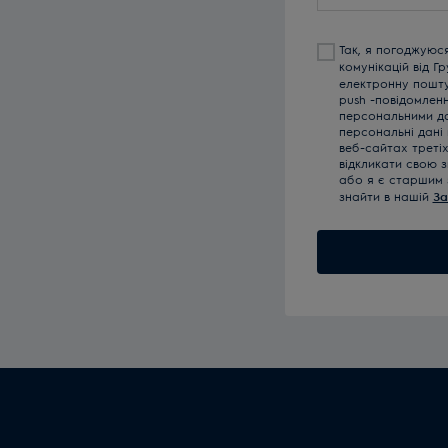
email
Так, я погоджуюс
комунікацій від Г
електронну пошту,
push -повідомлен
персональними да
персональні дані
веб-сайтах треті
відкликати свою з
або я є старшим 
знайти в нашій
За