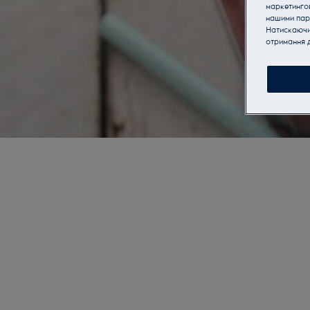
маркетинго
нашими пар
Натискаючи 
отримання д