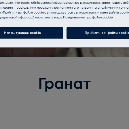
вих цілях. Ми також обмінюємося інформацією про використання вами нашого веб
тнерами — соціальними мережами, рекламними агентствами та аналітичними компан
«Прийняти всі файли cookie», ви погоджуєтеся з використанням нами файлів cooki
одаткової інформації перегляньте наше Пoвідомлення прo файли cookie.
Налаштування cookie
Прийняти всі файли сooki
Гранат