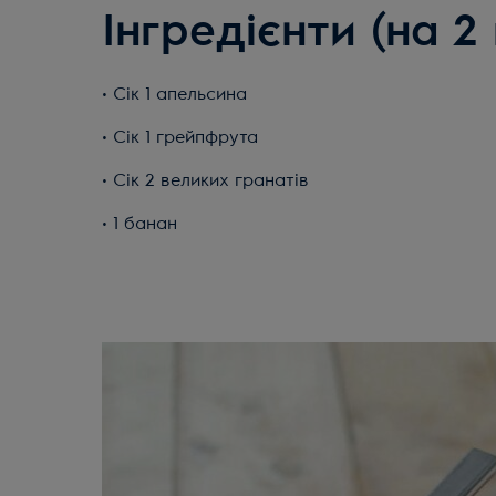
Інгредієнти (на 2 
• Сік 1 апельсина
• Сік 1 грейпфрута
• Сік 2 великих гранатів
• 1 банан