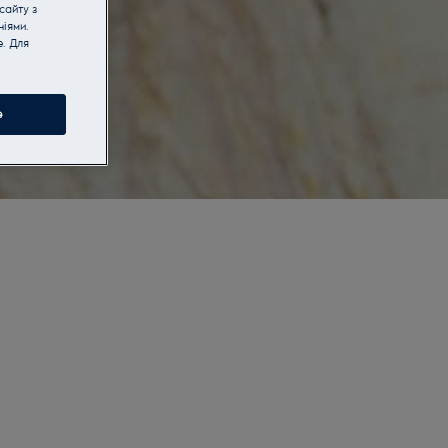
сайту з
іями.
e. Для
e