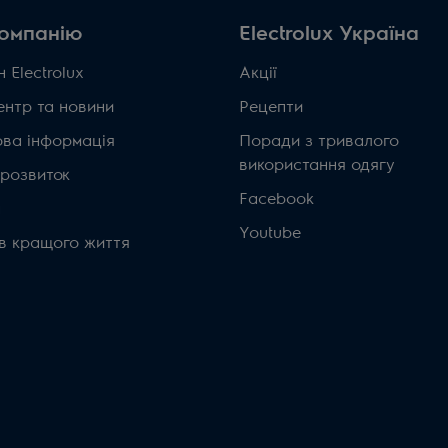
омпанію
Electrolux Україна
 Electrolux
Акції
ентр та новини
Рецепти
ова інформація
Поради з тривалого
використання одягу
 розвиток
Facebook
а
Youtube
ів кращого життя