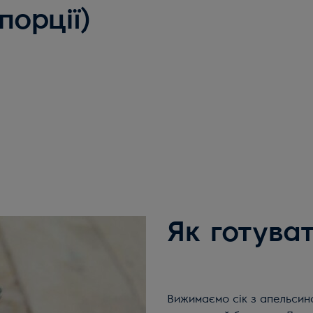
порції)
Як готува
Вижимаємо сік з апельсина