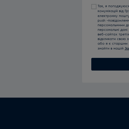
Так, я погоджуюс
комунікацій від Г
електронну пошту,
push -повідомлен
персональними да
персональні дані
веб-сайтах треті
відкликати свою з
або я є старшим 
знайти в нашій
За