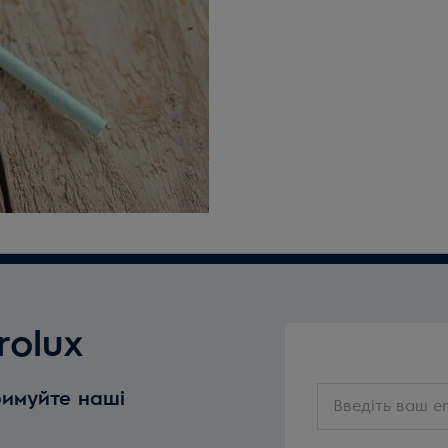
rolux
Введіть
римуйте наші
ваш
email