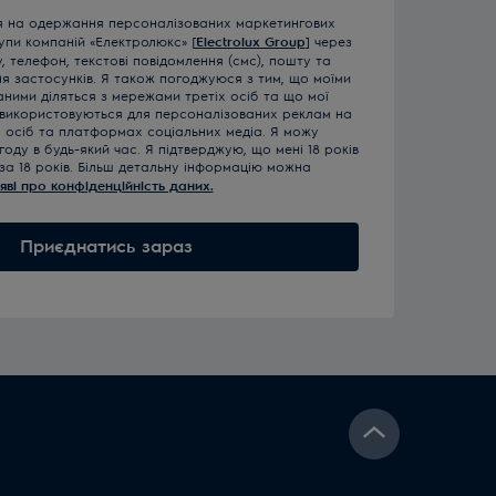
я на одержання персоналізованих маркетингових
рупи компаній «Електролюкс» [
Electrolux Group
] через
 телефон, текстові повідомлення (смс), пошту та
ня застосунків. Я також погоджуюся з тим, що моїми
ними діляться з мережами третіх осіб та що мої
 використовуються для персоналізованих реклам на
х осіб та платформах соціальних медіа. Я можу
году в будь-який час. Я підтверджую, що мені 18 років
за 18 років. Більш детальну інформацію можна
яві про конфіденційність даних.
Приєднатись зараз