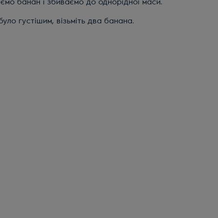
ємо банан і збиваємо до однорідної маси.
було густішим, візьміть два банана.