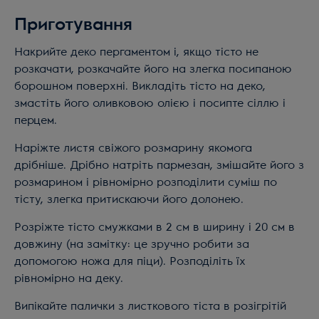
Приготування
Накрийте деко пергаментом і, якщо тісто не
розкачати, розкачайте його на злегка посипаною
борошном поверхні. Викладіть тісто на деко,
змастіть його оливковою олією і посипте сіллю і
перцем.
Наріжте листя свіжого розмарину якомога
дрібніше. Дрібно натріть пармезан, змішайте його з
розмарином і рівномірно розподілити суміш по
тісту, злегка притискаючи його долонею.
Розріжте тісто смужками в 2 см в ширину і 20 см в
довжину (на замітку: це зручно робити за
допомогою ножа для піци). Розподіліть їх
рівномірно на деку.
Випікайте палички з листкового тіста в розігрітій