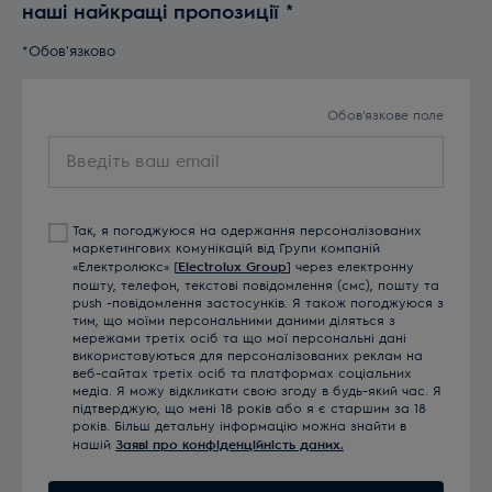
наші найкращі пропозиції
*
*Обов'язково
Обов'язкове поле
Введіть
ваш
email
Так, я погоджуюся на одержання персоналізованих
маркетингових комунікацій від Групи компаній
«Електролюкс» [
Electrolux Group
] через електронну
пошту, телефон, текстові повідомлення (смс), пошту та
push -повідомлення застосунків. Я також погоджуюся з
тим, що моїми персональними даними діляться з
мережами третіх осіб та що мої персональні дані
використовуються для персоналізованих реклам на
веб-сайтах третіх осіб та платформах соціальних
медіа. Я можу відкликати свою згоду в будь-який час. Я
підтверджую, що мені 18 років або я є старшим за 18
років. Більш детальну інформацію можна знайти в
нашій
Заяві про конфіденційність даних.