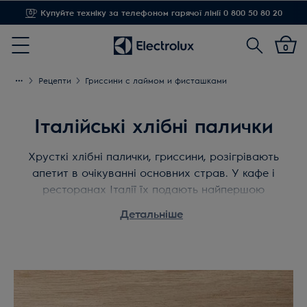
Купуйте техніку за телефоном гарячої лінії 0 800 50 80 20
Доставка від 1,20 грн
Пошук
0
Menu
Рецепти
Гриссини с лаймом и фисташками
Італійські хлібні палички
Хрусткі хлібні палички, гриссини, розігрівають
апетит в очікуванні основних страв. У кафе і
ресторанах Італії їх подають найпершою
стравою. Варто приготувати їх у себе вдома,
Детальніше
адже як відомо, ніхто не страждає поганим
апетитом в Італії! На щастя, і готуються вони
швидко і просто.