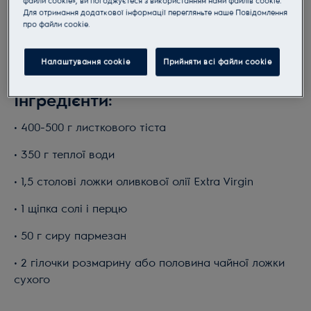
файли cookie», ви погоджуєтеся з використанням нами файлів cookie.
Для отримання додаткової інформації перегляньте наше Пoвідомлення
прo файли cookie.
Налаштування cookie
Прийняти всі файли сookie
Інгредієнти:
• 400-500 г листкового тіста
• 350 г теплої води
• 1,5 столові ложки оливкової олії Extra Virgin
• 1 щіпка солі і перцю
• 50 г сиру пармезан
• 2 гілочки розмарину або половина чайної ложки
сухого