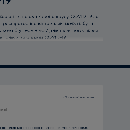
19
афіксовані спалахи коронавірусу COVID-19 за
рі респіраторні симптоми, які можуть бути
оча б у термін до 7 днів після того, як всі
егіонів зі спалахом COVID-19.
ваний виклик по телефону гарячої лінії
Обов'язкове поле
я на одержання персоналізованих маркетингових