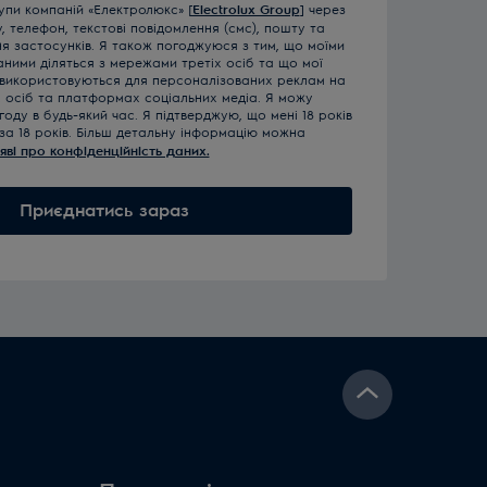
рупи компаній «Електролюкс» [
Electrolux Group
] через
 телефон, текстові повідомлення (смс), пошту та
ня застосунків. Я також погоджуюся з тим, що моїми
ними діляться з мережами третіх осіб та що мої
 використовуються для персоналізованих реклам на
х осіб та платформах соціальних медіа. Я можу
году в будь-який час. Я підтверджую, що мені 18 років
за 18 років. Більш детальну інформацію можна
яві про конфіденційність даних.
Приєднатись зараз