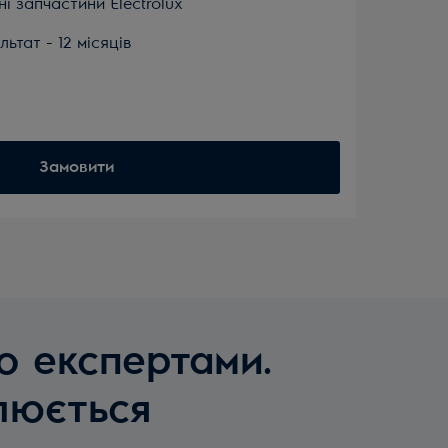
ні запчастини Electrolux
льтат - 12 місяців
Замовити
о експертами.
люється