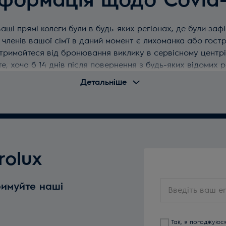
нформація щодо Covid-
 ваші прямі колеги були в будь-яких регіонах, де були з
з членів вашої сім'ї в даний момент є лихоманка або гост
римайтеся від бронювання виклику в сервісному центрі, х
те, хоча б 14 днів після повернення з будь-яких відомих р
Детальніше
ий центр, будь ласка, забронюйте повторно вже заплано
0800508020
rolux
Введіть
римуйте наші
ваш
email
Так, я погоджуюс