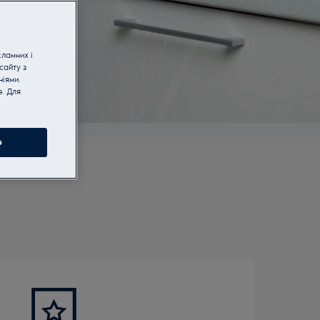
кламних і
сайту з
іями.
e. Для
e