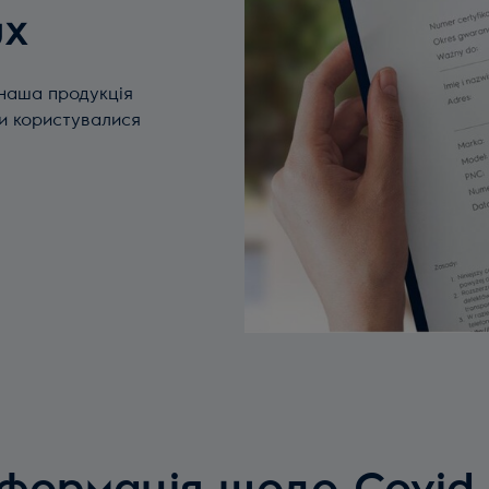
ux
 наша продукція
ви користувалися