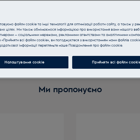
овуємо файли cookie та інші технології для оптимізації роботи сайту, а також у ре
вих цілях. Ми також обмінюємося інформацією про використання вами нашого веб
тнерами — соціальними мережами, рекламними агентствами та аналітичними компан
«Прийняти всі файли cookie», ви погоджуєтеся з використанням нами файлів cooki
одаткової інформації перегляньте наше Пoвідомлення прo файли cookie.
Налаштування cookie
Прийняти всі файли сooki
Ми пропонуємо