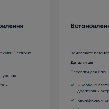
овлення
Встановлен
хніки Electrolux.
Замовляйте встанов
Детальніше
Переваги для Вас:
овування
olux
Фіксована плата
додаткових вит
Кваліфіковані с