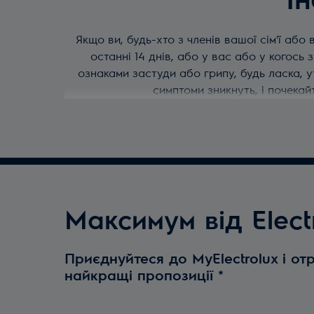
І
Якщо ви, будь-хто з членів вашої сім'ї або
останні 14 днів, або у вас або у когось 
ознаками застуди або грипу, будь ласка, ут
симптоми зникнуть, і почекай
Якщо ви вже замовили виклик у сервісн
Максимум від Elect
Приєднуйтеся до MyElectrolux і от
найкращі пропозиції
*