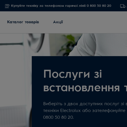
Купуйте техніку за телефоном гарячої лінії 0 800 50 80 20
Каталог товарів
Акції
Послуги зі
встановлення 
Виберіть з двох доступних послуг зі
техніки Electrolux або зателефонуйте 
0800 50 80 20.