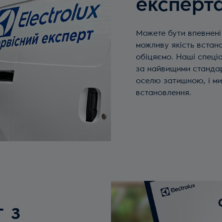
експерта
Можете бути впевнені
можливу якість встан
обіцяємо. Наші спеціа
за найвищими стандар
оселю затишною, і ми
встановлення.
т з