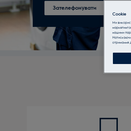
Зателефонувати
Cookie
Ми використ
маркетинго
нашими пар
Натискаючи 
отримання д