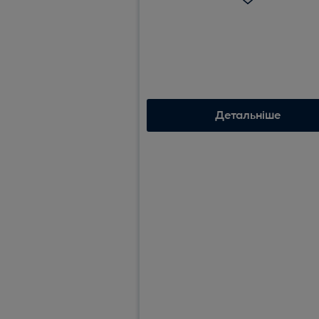
та піклується про одяг в одно
зручному циклі «від сухого до
сухого». Її система UltraCare
попередньо змішує миючі засо
пом'якшувач з водою, перш ні
вони потраплять у барабан.
Детальніше