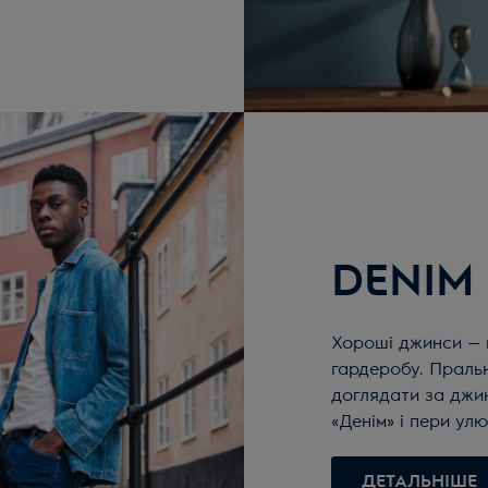
DENIM
Хороші джинси — ц
гардеробу. Пральн
доглядати за джи
«Денім» і пери ул
ДЕТАЛЬНІШЕ