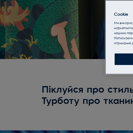
Cookie
Ми використ
маркетинго
нашими пар
Натискаючи 
отримання д
Піклуйся про стиль
Турботу про тканин