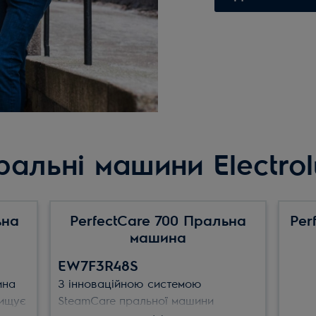
ральні машини Electrol
ьна
PerfectCare 700 Пральна
Per
машина
EW7F3R48S
ина
З інноваційною системою
чищує
SteamCare пральної машини