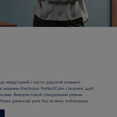
е невід’ємний і часто дорогий елемент
і машини Electrolux PerfectCare створені, щоб
нсами. Використовуй спеціальний режим
юблені джинсові речі без всяких побоювань.