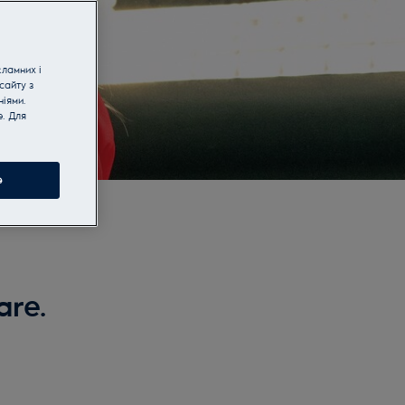
кламних і
сайту з
іями.
e. Для
e
are.