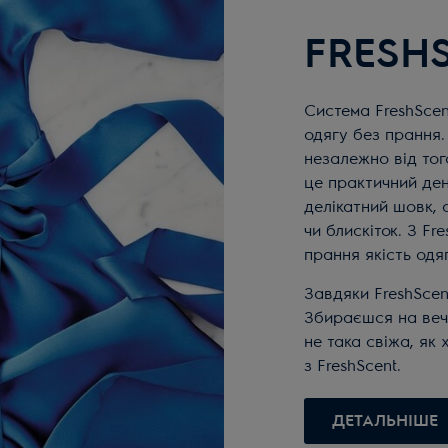
FRESH
Система FreshScen
одягу без прання.
незалежно від того
це практичний ден
делікатний шовк, 
чи блискіток. З F
прання якість одя
Завдяки FreshScent
Збираєшся на вечі
не така свіжа, як
з FreshScent.
ДЕТАЛЬНІШЕ