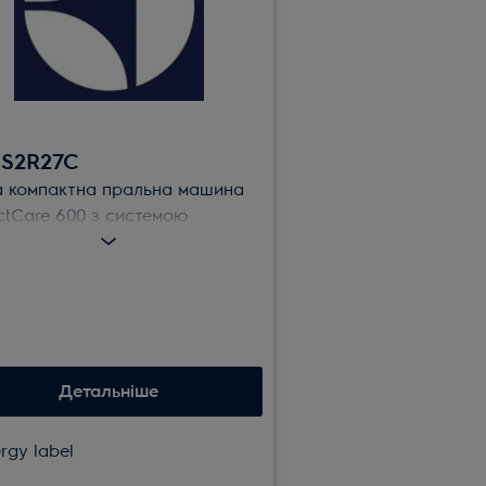
S2R27C
 компактна пральна машина
ctCare 600 з системою
iCare налаштовує тривалість
рами відповідно до обсягу
нтаження, використовуючи
 води і енергії та запобігаючи
ірному пранню речей.
Детальніше