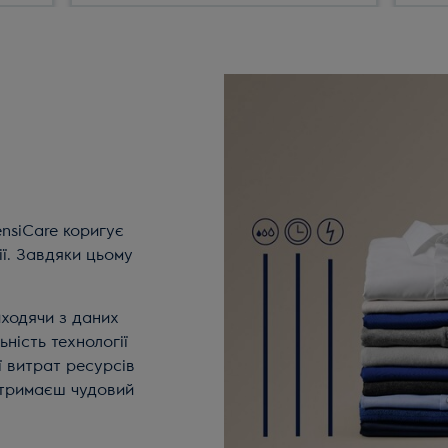
nsiCare коригує
ї. Завдяки цьому
.
иходячи з даних
ьність технології
ї витрат ресурсів
 отримаєш чудовий