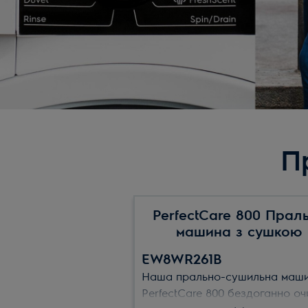
П
PerfectCare 800 Прал
машина з сушкою
EW8WR261B
Наша прально-сушильна маш
PerfectCare 800 бездоганно о