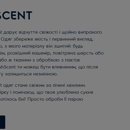
SCENT
t дарує відчуття свіжості і щойно випраного
 Одяг збереже якість і первинний вигляд,
, з якого матеріалу він зшитий: будь
ім, розкішний кашемір, повітряна шерсть або
або ж тканини з обробкою з паєток
reshScent ти можеш бути впевненим, що після
гу залишиться незмінною.
 одяг стане свіжим за лічені хвилини.
рку і помічаєш, що твоя улюблена сукня
 хотілось би? Просто оброби її парою