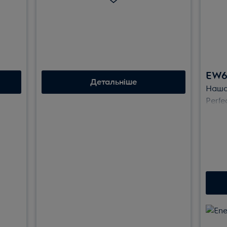
му
PerfectCare 700 завершуйте кожне
прання делікатною парою,
зменшуючи складки на третину,
би та
щоб досягнути кращого результату
ж
без нагрівання як під час
звичайного прасування.
EW6
Детальніше
Наша
Perfe
Sens
прог
зава
менше
надм