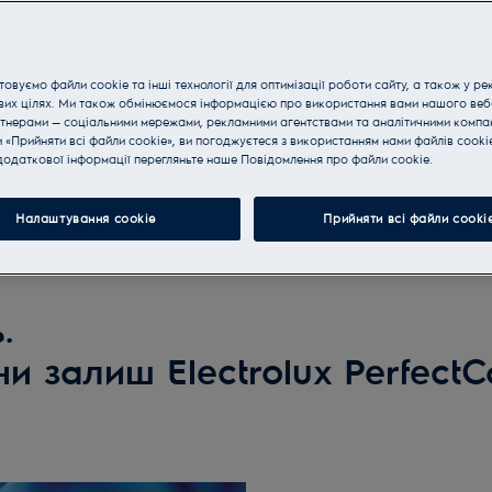
овуємо файли cookie та інші технології для оптимізації роботи сайту, а також у ре
вих цілях. Ми також обмінюємося інформацією про використання вами нашого веб
тнерами — соціальними мережами, рекламними агентствами та аналітичними компан
«Прийняти всі файли cookie», ви погоджуєтеся з використанням нами файлів cooki
одаткової інформації перегляньте наше Пoвідомлення прo файли cookie.
Налаштування cookie
Прийняти всі файли сooki
.
и залиш Electrolux PerfectC